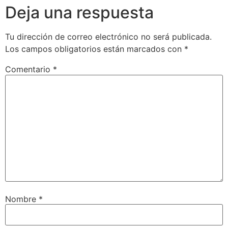
Deja una respuesta
Tu dirección de correo electrónico no será publicada.
Los campos obligatorios están marcados con
*
Comentario
*
Nombre
*