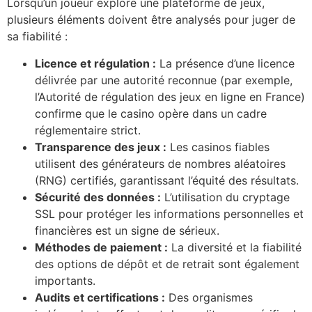
Lorsqu’un joueur explore une plateforme de jeux,
plusieurs éléments doivent être analysés pour juger de
sa fiabilité :
Licence et régulation :
La présence d’une licence
délivrée par une autorité reconnue (par exemple,
l’Autorité de régulation des jeux en ligne en France)
confirme que le casino opère dans un cadre
réglementaire strict.
Transparence des jeux :
Les casinos fiables
utilisent des générateurs de nombres aléatoires
(RNG) certifiés, garantissant l’équité des résultats.
Sécurité des données :
L’utilisation du cryptage
SSL pour protéger les informations personnelles et
financières est un signe de sérieux.
Méthodes de paiement :
La diversité et la fiabilité
des options de dépôt et de retrait sont également
importants.
Audits et certifications :
Des organismes