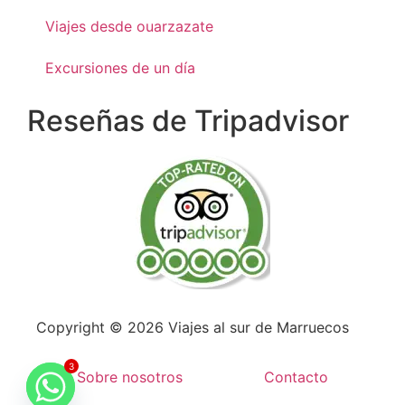
Viajes desde ouarzazate
Excursiones de un día
Reseñas de Tripadvisor
Copyright © 2026 Viajes al sur de Marruecos
3
Sobre nosotros
Contacto