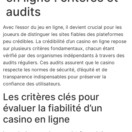
audits
Avec l’essor du jeu en ligne, il devient crucial pour les
joueurs de distinguer les sites fiables des plateformes
peu crédibles. La crédibilité d’un casino en ligne repose
sur plusieurs critères fondamentaux, chacun étant
vérifié par des organismes indépendants à travers des
audits réguliers. Ces audits assurent que le casino
respecte les normes de sécurité, d’équité et de
transparence indispensables pour préserver la
confiance des utilisateurs.
Les critères clés pour
évaluer la fiabilité d’un
casino en ligne