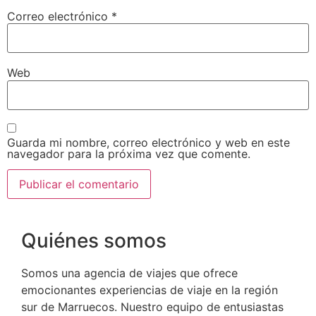
Correo electrónico
*
Web
Guarda mi nombre, correo electrónico y web en este
navegador para la próxima vez que comente.
Quiénes somos
Somos una agencia de viajes que ofrece
emocionantes experiencias de viaje en la región
sur de Marruecos. Nuestro equipo de entusiastas