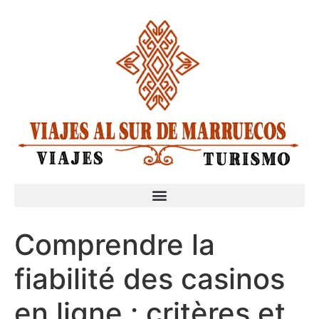
Comprendre la
fiabilité des casinos
en ligne : critères et