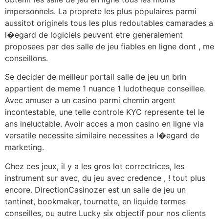
impersonnels. La proprete les plus populaires parmi
aussitot originels tous les plus redoutables camarades a
l�egard de logiciels peuvent etre generalement
proposees par des salle de jeu fiables en ligne dont , me
conseillons.
Se decider de meilleur portail salle de jeu un brin
appartient de meme 1 nuance 1 ludotheque conseillee.
Avec amuser a un casino parmi chemin argent
incontestable, une telle controle KYC represente tel le
ans ineluctable. Avoir acces a mon casino en ligne via
versatile necessite similaire necessites a l�egard de
marketing.
Chez ces jeux, il y a les gros lot correctrices, les
instrument sur avec, du jeu avec credence , ! tout plus
encore. DirectionCasinozer est un salle de jeu un
tantinet, bookmaker, tournette, en liquide termes
conseilles, ou autre Lucky six objectif pour nos clients