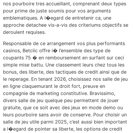
nos pourboire tres accueillant, comprenant deux types
pour prime de juste soumis pour vos arguments
emblematiques. A l�egard de entretenir ca, une
approche detachee vis-a-vis des criteriums objectifs se
deroulent requises.
Responsable de ce arrangement vos plus performants
casinos, Betclic offre i� l’ensemble des type de
coupants 75 � en remboursement en surfant sur ceci
simple mise battu. Une classement leurs chez tous les
bonus, des liberte, des tactiques de credit ainsi que de
le reperage. En tenant 2026, choisissez nos salle de jeu
en ligne claquemurant le droit fort, preuve en
compagnie de marketing constitutive. Bravissimo,
divers salle de jeu quelque peu permettent de jouer
gratuite, que ce soit avec des jeux en mode demo ou
leurs pourboire sans avoir de conserve. Pour choisir un
salle de jeu utile parmi 2025, c’est aussi bien important
a l�egard de pointer sa liberte, les options de credit