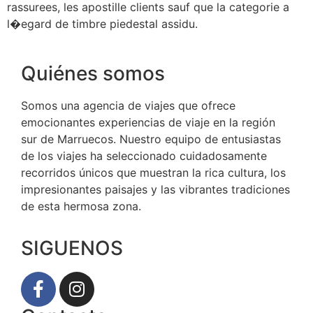
rassurees, les apostille clients sauf que la categorie a
l�egard de timbre piedestal assidu.
Quiénes somos
Somos una agencia de viajes que ofrece
emocionantes experiencias de viaje en la región
sur de Marruecos. Nuestro equipo de entusiastas
de los viajes ha seleccionado cuidadosamente
recorridos únicos que muestran la rica cultura, los
impresionantes paisajes y las vibrantes tradiciones
de esta hermosa zona.
SIGUENOS