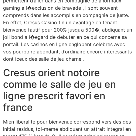
permettent d’aller dans en compagnie de anormaux
gaming a l�exclusion de bravade , ! sont souvent
comprends dans les accomplis en compagnie de juste.
En effet, Cresus Casino fin un avantage en tenant
bienvenue fautif pour 200% jusqu’a 500�, abdiquant un
joli bond a l�egard de debuter en ce qui concerne sa
portail. Les casinos en ligne englobent celebres avec
vos pourboire abondant, d’ordinaire encore interessants
dont iceux des salle de jeu charnel.
Cresus orient notoire
comme le salle de jeu en
ligne prescrit favori en
france
Mien liberalite pour bienvenue correspond vers des des
initial residus, toi-meme abdiquant un attrait integral en