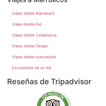
Viajes desde Marrakech
Viajes desde Fez
Viajes desde Casablanca
Viajes desde Tánger
Viajes desde ouarzazate
Excursiones de un día
Reseñas de Tripadvisor