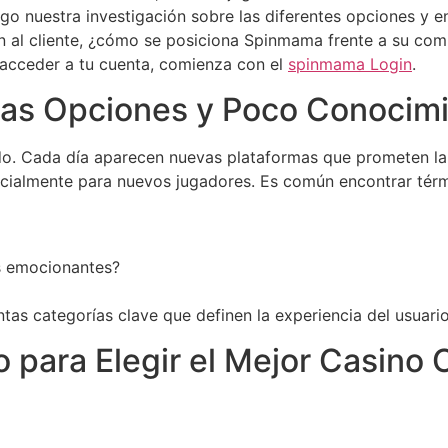
ego nuestra investigación sobre las diferentes opciones y 
n al cliente, ¿cómo se posiciona Spinmama frente a su c
cceder a tu cuenta, comienza con el
spinmama Login
.
das Opciones y Poco Conocim
ado. Cada día aparecen nuevas plataformas que prometen la
cialmente para nuevos jugadores. Es común encontrar tér
s emocionantes?
tas categorías clave que definen la experiencia del usuario
 para Elegir el Mejor Casino 