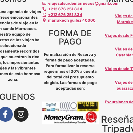
viajesalsurdemarruecos@gmail.com
+212 676 251 834
una agencia de viajes
+212 676 251 834
Viajes d
frece emocionantes
marrakech guilez 40000
Marrak
encias de viaje en la
n sur de Marruecos.
FORMA DE
uestro equipo de
Viajes desde F
PAGO
astas de los viajes ha
seleccionado
Viajes d
osamente recorridos
Formalización de Reserva y
Casabla
 que muestran la rica
forma de pago aceptadas.
a, los impresionantes
Para formalizar la reserva
ajes y las vibrantes
Viajes desde 
requerimos el 30% a cuenta
iones de esta hermosa
del total del presupuesto
zona.
Viajes d
elegido. Las formas de pago
aceptadas son:
ouarzaz
IGUENOS
Excursiones de
Reseña
Tripad