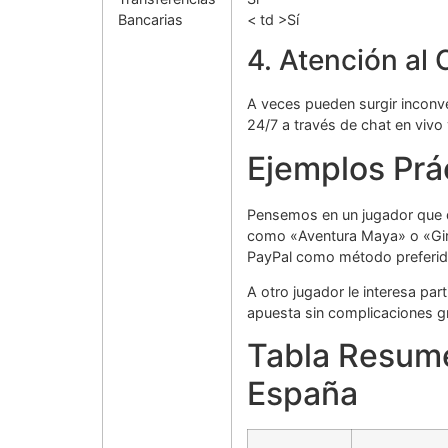
Bancarias
< td >Sí
4. Atención al 
A veces pueden surgir inconven
24/7 a través de chat en vivo
Ejemplos Prá
Pensemos en un jugador que de
como «Aventura Maya» o «Gira
PayPal como método preferid
A otro jugador le interesa par
apuesta sin complicaciones gra
Tabla Resume
España