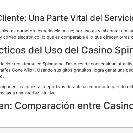
Cliente: Una Parte Vital del Servici
ientes durante la experiencia online; por eso es vital contar con u
 y correo electrónico, lo que es comparable a lo que ofrecen otras
cticos del Uso del Casino S
cide registrarse en Spinmama. Después de conseguir un atractivo 
ffes Gone Wild». Usando sus giros gratuitos, logra ganar una peq
o.
ticipar en las apuestas deportivas durante un importante partido de
cias a una interfaz intuitiva.
n: Comparación entre Casino