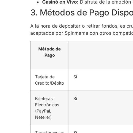
Casinó en Vivo:
Disfruta de la emoción 
3. Métodos de Pago Dispo
A la hora de depositar o retirar fondos, es 
aceptados por Spinmama con otros competid
Método de
Pago
Tarjeta de
Sí
Crédito/Débito
Billeteras
Sí
Electrónicas
(PayPal,
Neteller)
Transferencias
Sí