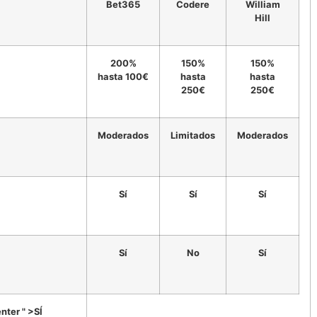
Bet365
Codere
William
Hill
200%
150%
150%
hasta 100€
hasta
hasta
250€
250€
Moderados
Limitados
Moderados
Sí
Sí
Sí
Sí
No
Sí
nter " >SÍ