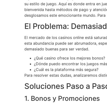
su estilo de juego. Aquí es donde entra en ju
bienvenida hasta métodos de pago y atenció
desglosamos este emocionante mundo. Para a
El Problema: Demasia
El mercado de los casinos online está satur
esta abundancia puede ser abrumadora, espe
demasiado buenas para ser verdad.
¿Qué casino ofrece los mejores bonos?
¿Dónde puedo encontrar los juegos má
¿Cuál es la plataforma más segura?
Para resolver estas dudas, analizaremos distin
Soluciones Paso a Paso
1. Bonos y Promociones