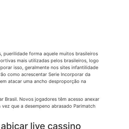
 puerilidade forma aquele muitos brasileiros
tivas mais utilizadas pelos brasileiros, logo
porar isso, geralmente nos sites infantilidade
rão como acrescentar Serie Incorporar da
podem atacar uma ancho desproporção na
ar Brasil. Novos jogadores têm acesso anexar
ma vez que a desempeno abrasado Parimatch
abicar live cassino