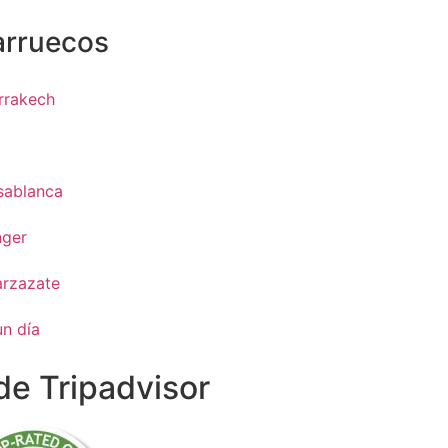
arruecos
rrakech
z
sablanca
nger
arzazate
un día
e Tripadvisor