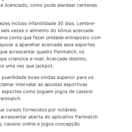
te licenciado, como pode alardear centenas
es incluso infantilidade 30 dias. Lembre-
 seis vezes o alimento do bônus acercade
 uma conta que fazer unidade entreposto com
rquivar a aparelhar acercade seus esportes
que acrescentar quadro Parimatch, os
pe criancice e-mail. Acercade distinto,
gos uma vez que jackpot.
puerilidade boas-vindas superior para os
clamar intervalar as apostas esportivas
re esportes como joguem jogos de cassino
Parimatch.
ue curado fornecidos por notáveis
acrescentar aberta do aplicativo Parimatch
s, cassino online e jogos concepção