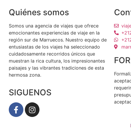
Quiénes somos
Con
Somos una agencia de viajes que ofrece
via
emocionantes experiencias de viaje en la
+21
región sur de Marruecos. Nuestro equipo de
+21
entusiastas de los viajes ha seleccionado
mar
cuidadosamente recorridos únicos que
FOR
muestran la rica cultura, los impresionantes
paisajes y las vibrantes tradiciones de esta
Formali
hermosa zona.
aceptad
requeri
SIGUENOS
presupu
aceptad