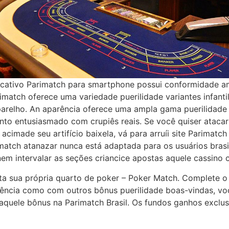
 aplicativo Parimatch para smartphone possui conformidade 
arimatch oferece uma variedade puerilidade variantes infan
relho. An aparência oferece uma ampla gama puerilidade b
o entusiasmado com crupiês reais. Se você quiser atacar a
acimade seu artifício baixela, vá para arruíi site Parimatc
imatch atanazar nunca está adaptada para os usuários bras
rnem intervalar as seções criancice apostas aquele cassino
enta sua própria quarto de poker – Poker Match. Complete o
parência como com outros bônus puerilidade boas-vindas, 
 aquele bônus na Parimatch Brasil. Os fundos ganhos exclu