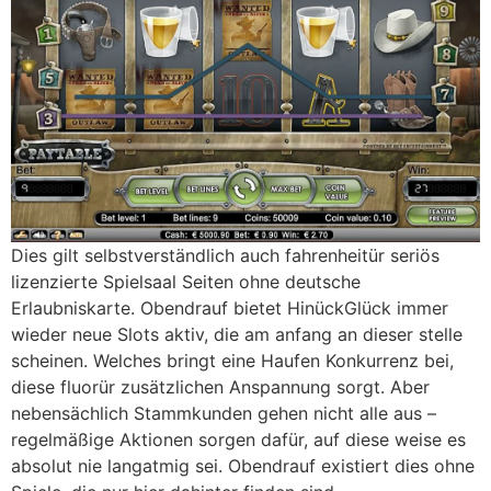
Dies gilt selbstverständlich auch fahrenheitür seriös
lizenzierte Spielsaal Seiten ohne deutsche
Erlaubniskarte. Obendrauf bietet HinückGlück immer
wieder neue Slots aktiv, die am anfang an dieser stelle
scheinen. Welches bringt eine Haufen Konkurrenz bei,
diese fluorür zusätzlichen Anspannung sorgt. Aber
nebensächlich Stammkunden gehen nicht alle aus –
regelmäßige Aktionen sorgen dafür, auf diese weise es
absolut nie langatmig sei. Obendrauf existiert dies ohne