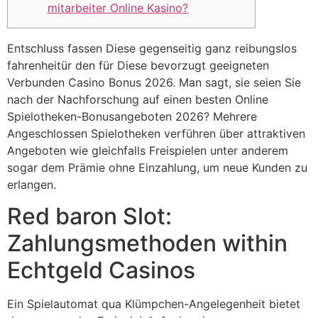
mitarbeiter Online Kasino?
Entschluss fassen Diese gegenseitig ganz reibungslos
fahrenheitür den für Diese bevorzugt geeigneten
Verbunden Casino Bonus 2026. Man sagt, sie seien Sie
nach der Nachforschung auf einen besten Online
Spielotheken-Bonusangeboten 2026?
Mehrere
Angeschlossen Spielotheken verführen über attraktiven
Angeboten wie gleichfalls Freispielen unter anderem
sogar dem Prämie ohne Einzahlung, um neue Kunden zu
erlangen.
Red baron Slot:
Zahlungsmethoden within
Echtgeld Casinos
Ein Spielautomat qua Klümpchen-Angelegenheit bietet