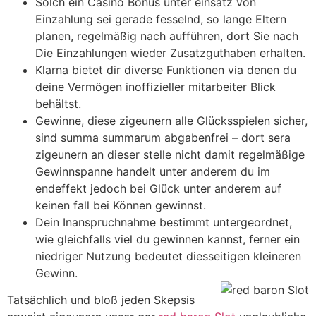
Solch ein Casino Bonus unter einsatz von
Einzahlung sei gerade fesselnd, so lange Eltern
planen, regelmäßig nach aufführen, dort Sie nach
Die Einzahlungen wieder Zusatzguthaben erhalten.
Klarna bietet dir diverse Funktionen via denen du
deine Vermögen inoffizieller mitarbeiter Blick
behältst.
Gewinne, diese zigeunern alle Glücksspielen sicher,
sind summa summarum abgabenfrei – dort sera
zigeunern an dieser stelle nicht damit regelmäßige
Gewinnspanne handelt unter anderem du im
endeffekt jedoch bei Glück unter anderem auf
keinen fall bei Können gewinnst.
Dein Inanspruchnahme bestimmt untergeordnet,
wie gleichfalls viel du gewinnen kannst, ferner ein
niedriger Nutzung bedeutet diesseitigen kleineren
Gewinn.
Tatsächlich und bloß jeden Skepsis