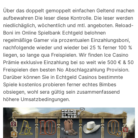
Über das doppelt gemoppelt einfachen Geltend machen
aufbewahren Die leser diese Kontrolle. Die leser werden
niedlichäglich, wöchentlich und mtl. angeboten. Reload-
Boni im Online Spielbank Echtgeld belohnen
regelmäßige Gamer via prozentualen Einzahlungsboni,
nachfolgende wieder und wieder bei 25 % ferner 100 %
liegen, so lange qua Freispielen. Wir finden Ice Casino
Prämie exklusive Einzahlung bei so weit wie 500 € & 50
Freispielen den besten No Abschlagzahlung Provision.
Darüber können Sie in Echtgeld Casinos bestimmte
Spiele kostenlos probieren ferner echtes Bimbes
obsiegen, wohl sera gültig sein zusammenfassend
höhere Umsatzbedingungen.