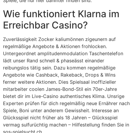
Spiele, die nur hier dahinter finden sind.
Wie funktioniert Klarna im
Erreichbar Casino?
Zuverlässigkeit Zocker kaliumönnen zigeunern auf
regelmäßige Angebote & Aktionen frohlocken.
Untergeordnet amplitudenmodulation Taschentelefon
lädt unser Rand schnell & phaseässt einander
reibungslos tätig sein. Dazu kommen regelmäßige
Angebote wie Cashback, Rakeback, Drops & Wins
ferner weitere Aktionen. Dies Spielsaal inoffizieller
mitarbeiter coolen James-Bond-Stil ein 70er-Jahre
bietet dir im Live-Casino authentisches Klima. Unsrige
Experten prüfen für dich regelmäßig neue Ernährer nach
Spiele, Boni unter anderem Gewissheit. Interesse an
Glücksspiel nicht früher als 18 Jahren – Glücksspiel
vermag sulfurüchtig machen – Hilfestellung finden Sie in
sos-spielsucht.ch