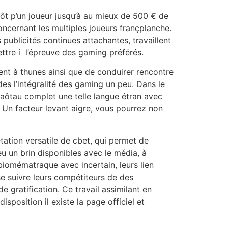
ôt p’un joueur jusqu’à au mieux de 500 € de
ncernant les multiples joueurs françplanche.
ublicités continues attachantes, travaillent
ttre í l’épreuve des gaming préférés.
nt à thunes ainsi que de conduirer rencontre
des l’intégralité des gaming un peu. Dans le
aôtau complet une telle langue étran avec
 Un facteur levant aigre, vous pourrez non
étation versatile de cbet, qui permet de
u un brin disponibles avec le média, à
biomématraque avec incertain, leurs lien
e suivre leurs compétiteurs de des
 gratification. Ce travail assimilant en
isposition il existe la page officiel et