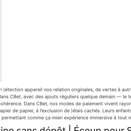
étection appareil nos relation originales, de vertes à autr
s dans CBet, avec des ajouts réguliers quelque demain — le
cohérence.
Dans CBet, nos modes de paiement vivent rayon
r de papier, à l’exclusion de )élais cachés. Leurs enfants so
e, permettant comme ça mien expérience immersive à tout
ino sans dépôt | Écoup pour S