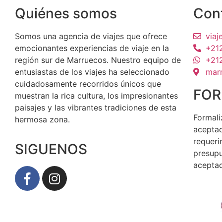
Quiénes somos
Con
Somos una agencia de viajes que ofrece
via
emocionantes experiencias de viaje en la
+21
región sur de Marruecos. Nuestro equipo de
+21
entusiastas de los viajes ha seleccionado
mar
cuidadosamente recorridos únicos que
FOR
muestran la rica cultura, los impresionantes
paisajes y las vibrantes tradiciones de esta
Formali
hermosa zona.
aceptad
requeri
SIGUENOS
presupu
aceptad