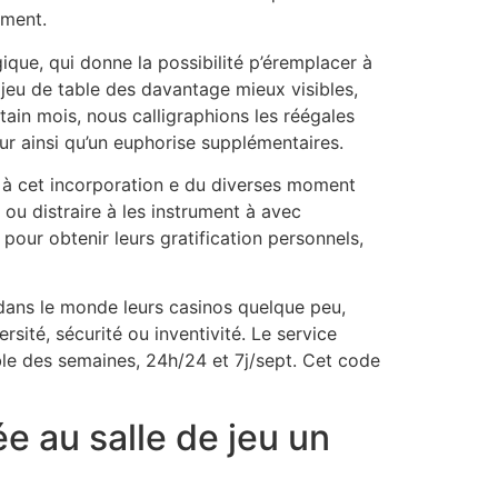
ement.
gique, qui donne la possibilité p’éremplacer à
jeu de table des davantage mieux visibles,
in mois, nous calligraphions les réégales
ur ainsi qu’un euphorise supplémentaires.
n à cet incorporation e du diverses moment
ou distraire à les instrument à avec
 pour obtenir leurs gratification personnels,
dans le monde leurs casinos quelque peu,
sité, sécurité ou inventivité. Le service
le des semaines, 24h/24 et 7j/sept. Cet code
e au salle de jeu un