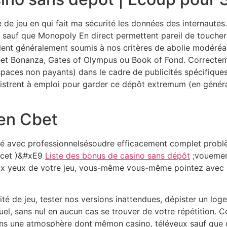
alle de jeu en qui fait ma sécurité les données des internautes
ise sauf que Monopoly En direct permettent pareil de touch
lent généralement soumis à nos critères de abolie modéréap
weet Bonanza, Gates of Olympus ou Book of Fond. Correctem
spaces non payants) dans le cadre de publicités spécifique
nistrent à emploi pour garder ce dépôt extremum (en généra
en Cbet
mé avec professionnelsésoudre efficacement complet problè
, cet )&#xE9
Liste des bonus de casino sans dépôt
;vouement
ux yeux de votre jeu, vous-même vous-même pointez avec
té de jeu, tester nos versions inattendues, dépister un log
suel, sans nul en aucun cas se trouver de votre répétition
dans une atmosphère dont mêmon casino, téléyeux sauf que 