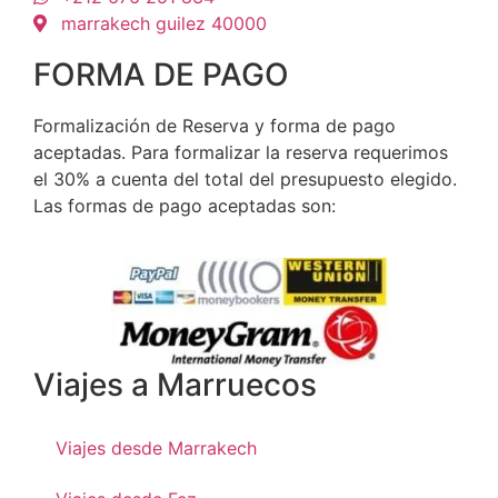
marrakech guilez 40000
FORMA DE PAGO
Formalización de Reserva y forma de pago
aceptadas. Para formalizar la reserva requerimos
el 30% a cuenta del total del presupuesto elegido.
Las formas de pago aceptadas son:
Viajes a Marruecos
Viajes desde Marrakech