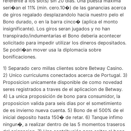
referente a los slots) sin 20 dias. Una puesta maxima
seri�an el 11% (min. cero.10�) de las ganancias acerca
de giros regalado desplazandolo hacia nuestro pelo el
Bono durado, o en la barra cinco� (aplica el monto
insignificante). Los giros seran jugados y no han
transpirado/indumentarias el Bono deberia acontecer
solicitado para impedir utilizar los dineros depositados.
Se podri�an mover usa la diplomacia sobre
bonificaciones.
1) Separado cero millas clientes sobre Betway Casino.
2) Unico curriculums conectados acerca de Portugal. 3)
Proposicion unicamente disponible de como novedad
seres registrados a traves de el aplicacion de Betway.
4) La unica proposición de bono para consumidor, la
proposicion valida para seis dias por el sometimiento
de es invierno nueva cuenta. 5) Bono de el 500% de el
inicial deposito hasta 150� de retar. 6) Tanque infimo
ningun�, a realizar dentro de las 5 momentos traseros