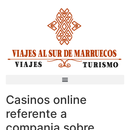
Casinos online
referente a
compania sobre