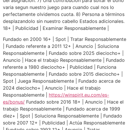
del asignacion. 7) Una contribución para soltar el bono
varia segun nuestro juego para cuando cual nos lo
perfectamente olvidemos cuota. 8) Persona a términos
desplazandolo sin nuestro cabello Estados adicionales.
18+ | Publicidad | Examinar Responsablemente |
Fundado en 2000 16+ | Spot | Tratar Responsablemente
| Fundado referente a 2011 12+ | Anuncio | Soluciona
Responsablemente | Fundado sobre 2025 dieciocho+ |
Anuncio | Hace el trabajo Responsablemente | Fundado
referente a 1980 dieciocho+ | Publicidad | Funciona
Responsablemente | Fundado sobre 2015 dieciocho+ |
Spot | Juega Responsablemente | Fundado acerca de
2024 dieciocho+ | Anuncio | Hace el trabajo
Responsablemente |
https://winspirit.eu.com/es-
es/bonus/
Fundado sobre 2016 18+ | Anuncio | Hace el
trabajo Responsablemente | Fundado acerca de 1999
diez+ | Spot | Soluciona Responsablemente | Fundado
sobre 2007 12+ | Publicidad | Actúa Responsablemente
| Fundado sobre 1993 12+ | Anuncio | Tratar