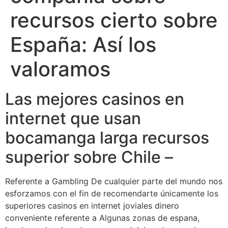
recursos cierto sobre
España: Así los
valoramos
Las mejores casinos en
internet que usan
bocamanga larga recursos
superior sobre Chile –
Referente a Gambling De cualquier parte del mundo nos
esforzamos con el fin de recomendarte únicamente los
superiores casinos en internet joviales dinero
conveniente referente a Algunas zonas de espana,