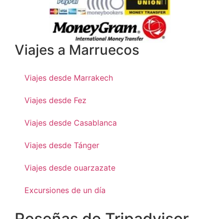
Viajes a Marruecos
Viajes desde Marrakech
Viajes desde Fez
Viajes desde Casablanca
Viajes desde Tánger
Viajes desde ouarzazate
Excursiones de un día
Reseñas de Tripadvisor