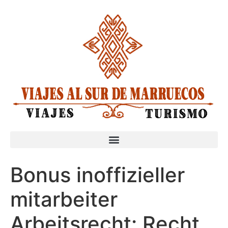
Bonus inoffizieller
mitarbeiter
Arbeitsrecht: Recht,