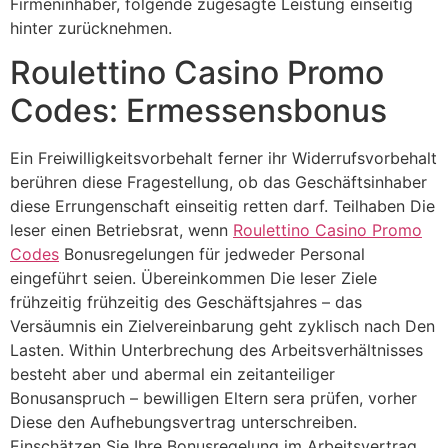
Firmeninhaber, folgende zugesagte Leistung einseitig
hinter zurücknehmen.
Roulettino Casino Promo
Codes: Ermessensbonus
Ein Freiwilligkeitsvorbehalt ferner ihr Widerrufsvorbehalt
berühren diese Fragestellung, ob das Geschäftsinhaber
diese Errungenschaft einseitig retten darf. Teilhaben Die
leser einen Betriebsrat, wenn
Roulettino Casino Promo
Codes
Bonusregelungen für jedweder Personal
eingeführt seien. Übereinkommen Die leser Ziele
frühzeitig frühzeitig des Geschäftsjahres – das
Versäumnis ein Zielvereinbarung geht zyklisch nach Den
Lasten. Within Unterbrechung des Arbeitsverhältnisses
besteht aber und abermal ein zeitanteiliger
Bonusanspruch – bewilligen Eltern sera prüfen, vorher
Diese den Aufhebungsvertrag unterschreiben.
Einschätzen Sie Ihre Bonusregelung im Arbeitsvertrag