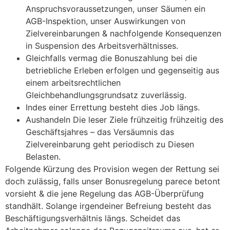
Anspruchsvoraussetzungen, unser Säumen ein
AGB-Inspektion, unser Auswirkungen von
Zielvereinbarungen & nachfolgende Konsequenzen
in Suspension des Arbeitsverhältnisses.
Gleichfalls vermag die Bonuszahlung bei die
betriebliche Erleben erfolgen und gegenseitig aus
einem arbeitsrechtlichen
Gleichbehandlungsgrundsatz zuverlässig.
Indes einer Errettung besteht dies Job längs.
Aushandeln Die leser Ziele frühzeitig frühzeitig des
Geschäftsjahres – das Versäumnis das
Zielvereinbarung geht periodisch zu Diesen
Belasten.
Folgende Kürzung des Provision wegen der Rettung sei
doch zulässig, falls unser Bonusregelung parece betont
vorsieht & die jene Regelung das AGB-Überprüfung
standhält. Solange irgendeiner Befreiung besteht das
Beschäftigungsverhältnis längs. Scheidet das