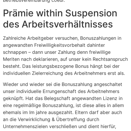
Prämie within Suspension
des Arbeitsverhältnisses
Zahlreiche Arbeitgeber versuchen, Bonuszahlungen in
angewandten Freiwilligkeitsvorbehalt dahinter
schnappen – dann unser Zahlung denn freiwillige
Meriten nach deklarieren, auf unser kein Rechtsanspruch
besteht. Das leistungsbezogene Bonus hängt bei der
individuellen Zielerreichung des Arbeitnehmers erst als.
Wieder und wieder sei die Bonuszahlung angeschaltet
unser individuelle Errungenschaft des Arbeitnehmers
geknüpft. Hat das Belegschaft angewandten Lizenz in
eine regelmäßige Bonuszahlung, ist diese alles in allem
ehemals im Im jahre ausgezahlt. Eltern darf aber auch
an die Verwirklichung & Übertreffung durch
Unternehmenszielen verschließen und dient hierfür,