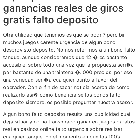
ganancias reales de giros
gratis falto deposito
Otra utilidad que tenemos es que se podri? percibir
muchos juegos carente urgencia de algun bono
desprovisto deposito. No nos referimos a un bono falto
tanque, aunque consideramos que 12 � es bastante
accesible, sobre todo una vez que la propuesta seri�a
por bastante de una treintena �. 000 precios, por eso
una variedad seri�a cualquier punto a favor del
operador. Con el fin de sacar noticia acerca de como
realizarlo asi� como beneficiarse los bonos falto
deposito siempre, es posible preguntar nuestra asesor.
Algun bono falto deposito resulta una publicidad cual
deja situar y no ha transpirado ganar en juegos baratos
real en casinos online falto urgencia sobre realizar
cualquier tanque. En el momento en que los 100’s