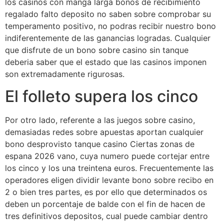
los casinos con manga larga bonos de recibimiento
regalado falto deposito no saben sobre comprobar su
temperamento positivo, no podras recibir nuestro bono
indiferentemente de las ganancias logradas. Cualquier
que disfrute de un bono sobre casino sin tanque
deberia saber que el estado que las casinos imponen
son extremadamente rigurosas.
El folleto supera los cinco
Por otro lado, referente a las juegos sobre casino,
demasiadas redes sobre apuestas aportan cualquier
bono desprovisto tanque casino Ciertas zonas de
espana 2026 vano, cuya numero puede cortejar entre
los cinco y los una treintena euros. Frecuentemente las
operadores eligen dividir levante bono sobre recibo en
2 o bien tres partes, es por ello que determinados os
deben un porcentaje de balde con el fin de hacen de
tres definitivos depositos, cual puede cambiar dentro