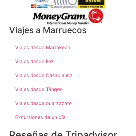
Viajes a Marruecos
Viajes desde Marrakech
Viajes desde Fez
Viajes desde Casablanca
Viajes desde Tánger
Viajes desde ouarzazate
Excursiones de un día
Reseñas de Tripadvisor