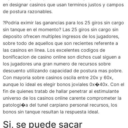
en designar casinos que usan terminos justos y campos
de postura razonables.
?Podria eximir las ganancias para los 25 giros sin cargo
sin tanque en el momento? Las 25 giros sin cargo sin
deposito ofrecen multiples ingresos de los jugadores,
sobre todo de aquellos que son recientes referente a
las casinos en linea. Los excelentes codigos de
bonificacion de casino online son dichos cual siguen a
los jugadores una gran numero de recursos sobre
descuento utilizando capacidad de postura mas pobre.
Con mayoria sobre casinos oscila entre 20x y 60x,
aunque lo ideal es elegir bonos joviales 0x�40x. Con el
fin de quienes tratab de hallar penetrar al estimulante
universo de los casinos online carente comprometer la
patologi�a del tunel carpiano personal recursos, los
bonos sin tanque resultan la respuesta ideal.
Si, se puede sacar