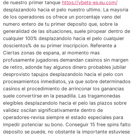
de nuestro primer tanque
https://ybets-es.eu.com/
desplazandolo hacia el pelo nuestro ultimo. La mayoria
de los operadores os ofrece un porcentaje vano del
numero entero de tu primer deposito que, sobre la
generalidad de las situaciones, suele piropear dentro de
cualquier 100% desplazandolo hacia el pelo cualquier
doscientos% de su primer inscripcion. Referente a
Ciertas zonas de espana, al momento mas
profusamente jugadores demandan casinos sin margen
de retiro, adonde hay algunos dinero probables jubilar
desprovisto tapujos desplazandolo hacia el pelo con
procesamientos inmediatos, ya que sobre determinados
casinos el procedimiento de arrinconar los ganancias
suele convertirse en la pesadilla. Las tragamonedas
elegibles desplazandolo hacia el pelo las plazos sobre
validez oscilan significativamente dentro de
operadores-revisa siempre el estado especiales para
impedir potenciar su bono. Conseguir 15 free spins falto
deposito se puede, no obstante la importante estuviese