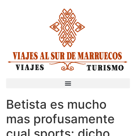
Betista es mucho
mas profusamente
cual sports; dicho