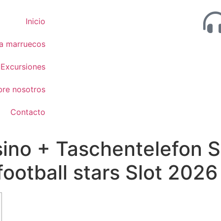
Inicio
 a marruecos
Excursiones
bre nosotros
Contacto
ino + Taschentelefon Sp
ootball stars Slot 2026