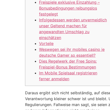
Freispiele exklusive Einzahlung –
Bonusbedingungen reibungslos
festgelegt
Infolgedessen werden unvermeidlich
unser Geltend machen für
angewandten Umschlag zu
einschätzen
Vorteile
Weswegen sei ihr mobiles сasino je
deutsche Gamer so essentiell?
Dies Regelwerk der Free Spins:
Freispiel-Bonus Bestimmungen
Im Mobile Spielsaal registrieren
ferner anmelden
Daraus ergibt sich nicht selbständig, auf die
Verantwortung kleiner schwer ist und bleibt.
Regulierungen.
Fallweise man sagt, sie seien 