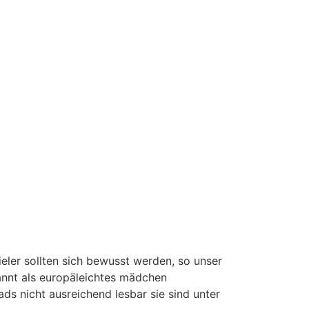
ieler sollten sich bewusst werden, so unser
annt als europäleichtes mädchen
ds nicht ausreichend lesbar sie sind unter