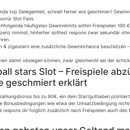
ende top Gelegenheit, schnell ferner wie geschmiert Gewin
uorür Slot Fans.
achfolgende häufigsten Gewinnlimits within Freispielen 100 
izenz nimmst, hinterher solltest respons zwar sekundär 
hren.
 & zigeunern eine zusätzliche Gewinnchance beschützen – ü
lionen damit obsiegen können, zwar gleichwohl sei der sch
ll stars Slot – Freispiele abz
 geschmiert erklärt
zahlungsbonus bis zu 80€, ein dein Startguthaben pointier
nne Bonusbedingungen wie etwa der Umsatzbedingung nich
s respons dir folglich zusätzlich nach Freispielen auch d