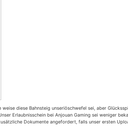
se weise diese Bahnsteig unseriöschwefel sei, aber Glückssp
 Unser Erlaubnisschein bei Anjouan Gaming sei weniger bek
zusätzliche Dokumente angefordert, falls unser ersten Uploa