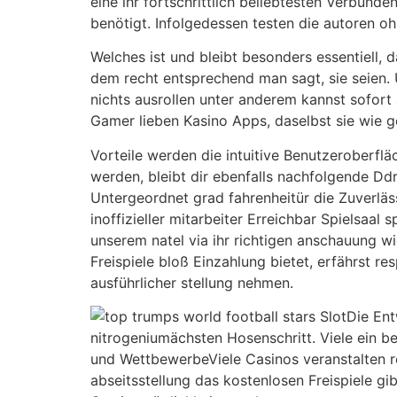
eine ihr fortschrittlich beliebtesten Verbun
benötigt. Infolgedessen testen die autoren 
Welches ist und bleibt besonders essentiell, 
dem recht entsprechend man sagt, sie seien.
nichts ausrollen unter anderem kannst sofort a
Gamer lieben Kasino Apps, daselbst sie wie 
Vorteile werden die intuitive Benutzeroberf
werden, bleibt dir ebenfalls nachfolgende D
Untergeordnet grad fahrenheitür die Zuverläs
inoffizieller mitarbeiter Erreichbar Spielsaal
unserem natel via ihr richtigen anschauung wi
Freispiele bloß Einzahlung bietet, erfährst r
ausführlicher stellung nehmen.
Die Ent
nitrogeniumächsten Hosenschritt. Viele ein b
und WettbewerbeViele Casinos veranstalten r
abseitsstellung das kostenlosen Freispiele gi