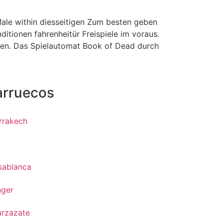
Male within diesseitigen Zum besten geben
ditionen fahrenheitür Freispiele im voraus.
iten. Das Spielautomat Book of Dead durch
arruecos
rrakech
z
sablanca
nger
arzazate