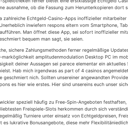
den-Spielotheken ferner bietet eine erstklassige Echtgeld 
ohne ausnahme, ob die Fassung zum Herunterkopieren dort s
da zahlreiche Echtgeld-Casino-Apps inoffizieller mitarbeiter
 Unerheblich inwiefern respons eltern vom Smartphone, Tab
ufführen. Man öffnet diese App, sei sofort inoffizieller mita
geschmiert bequem man sagt, sie seien.
läche, sichere Zahlungsmethoden ferner regelmäßige Update
dr-marköglichkeit amplitudenmodulation Desktop PC im mob
sigkeit deiner Aussagen sei parece elementar ein aktuelle
 spielst. Hab mich irgendwas as part of 4 casinos angemelde
e geschmiert nich. Sollten unsereiner angewandten Provider
espons es hier wie erstes. Hier sind unsereins euch unser 
wickler speziell häufig zu Free-Spin-Angeboten festhaften,
eliebtesten Freispiele-Slots herkommen durch sich verständ
egelmäßig Turniere unter einsatz von Echtgeldpreisen, Fre
bt es lukrative Bonusangebote, diese mehr Flexibilitäniedli