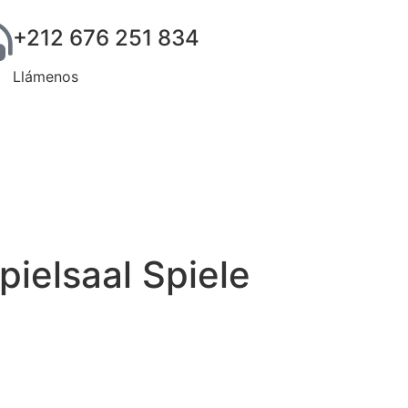
+212 676 251 834
Llámenos
ielsaal Spiele