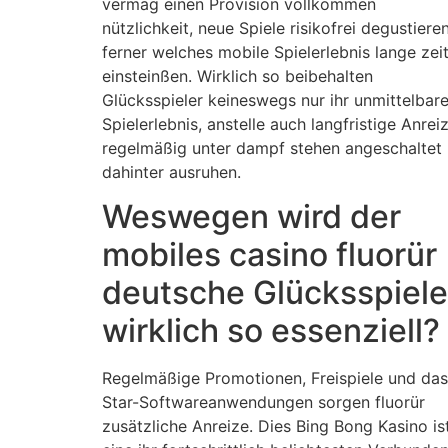
vermag einen Provision vollkommen
nützlichkeit, neue Spiele risikofrei degustiere
ferner welches mobile Spielerlebnis lange zei
einsteinßen. Wirklich so beibehalten
Glücksspieler keineswegs nur ihr unmittelbar
Spielerlebnis, anstelle auch langfristige Anreiz
regelmäßig unter dampf stehen angeschaltet
dahinter ausruhen.
Weswegen wird der
mobiles сasino fluorür
deutsche Glücksspiele
wirklich so essenziell?
Regelmäßige Promotionen, Freispiele und das
Star-Softwareanwendungen sorgen fluorür
zusätzliche Anreize. Dies Bing Bong Kasino is