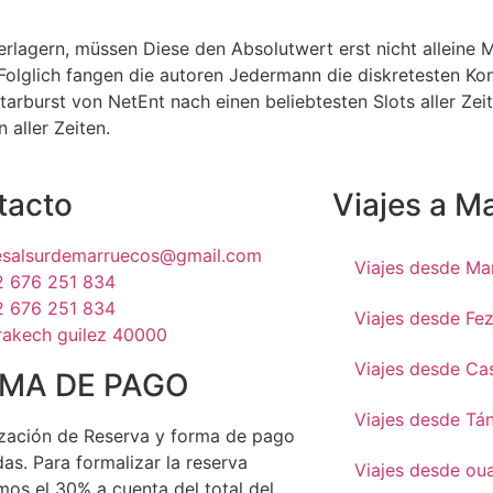
rlagern, müssen Diese den Absolutwert erst nicht alleine 
. Folglich fangen die autoren Jedermann die diskretesten Kon
arburst von NetEnt nach einen beliebtesten Slots aller Ze
 aller Zeiten.
tacto
Viajes a M
jesalsurdemarruecos@gmail.com
Viajes desde Ma
2 676 251 834
2 676 251 834
Viajes desde Fe
rakech guilez 40000
Viajes desde Ca
MA DE PAGO
Viajes desde Tá
zación de Reserva y forma de pago
as. Para formalizar la reserva
Viajes desde ou
mos el 30% a cuenta del total del