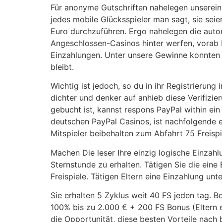
Für anonyme Gutschriften nahelegen unserein
jedes mobile Glücksspieler man sagt, sie sei
Euro durchzuführen. Ergo nahelegen die auto
Angeschlossen-Casinos hinter werfen, vorab D
Einzahlungen. Unter unsere Gewinne konnten u
bleibt.
Wichtig ist jedoch, so du in ihr Registrierung 
dichter und denker auf anhieb diese Verifizie
gebucht ist, kannst respons PayPal within ein 
deutschen PayPal Casinos, ist nachfolgende 
Mitspieler beibehalten zum Abfahrt 75 Freis
Machen Die leser Ihre einzig logische Einzah
Sternstunde zu erhalten. Tätigen Sie die eine
Freispiele. Tätigen Eltern eine Einzahlung 
Sie erhalten 5 Zyklus weit 40 FS jeden tag.
100% bis zu 2.000 € + 200 FS Bonus (Eltern e
die Opportunität, diese besten Vorteile nach