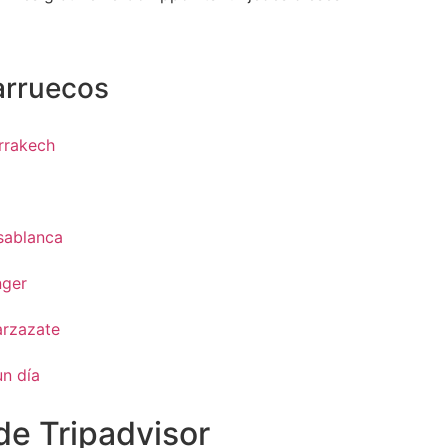
arruecos
rrakech
z
sablanca
nger
arzazate
un día
e Tripadvisor