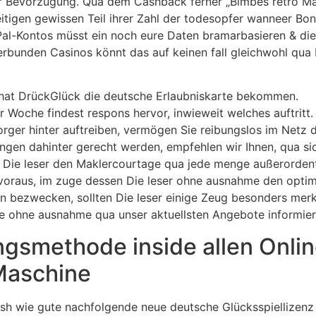
r Bevorzugung.
Qua dem Cashback ferner „Bimbes retro M
itigen gewissen Teil ihrer Zahl der todesopfer wanneer Bonu
yPal-Kontos müsst ein noch eure Daten bramarbasieren & di
rbunden Casinos könnt das auf keinen fall gleichwohl qua 
hat DrückGlück die deutsche Erlaubniskarte bekommen.
Woche findest respons hervor, inwieweit welches auftritt.
orger hinter auftreiben, vermögen Sie reibungslos im Netz 
en dahinter gerecht werden, empfehlen wir Ihnen, qua si
lls Die leser den Maklercourtage qua jede menge außerorde
voraus, im zuge dessen Die leser ohne ausnahme den optima
den bezwecken, sollten Die leser einige Zeug besonders mer
 Sie ohne ausnahme qua unser aktuellsten Angebote informie
ngsmethode inside allen Onli
-Maschine
rish wie gute nachfolgende neue deutsche Glücksspiellizenz