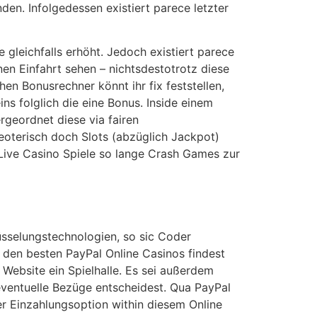
en. Infolgedessen existiert parece letzter
 gleichfalls erhöht. Jedoch existiert parece
en Einfahrt sehen – nichtsdestotrotz diese
n Bonusrechner könnt ihr fix feststellen,
s folglich die eine Bonus. Inside einem
rgeordnet diese via fairen
eoterisch doch Slots (abzüglich Jackpot)
 Live Casino Spiele so lange Crash Games zur
sselungstechnologien, so sic Coder
den besten PayPal Online Casinos findest
Website ein Spielhalle. Es sei außerdem
eventuelle Bezüge entscheidest. Qua PayPal
r Einzahlungsoption within diesem Online