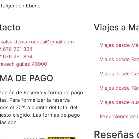
 folgenden Ebene.
tacto
Viajes a M
jesalsurdemarruecos@gmail.com
Viajes desde Ma
2 676 251 834
2 676 251 834
Viajes desde Fe
rakech guilez 40000
Viajes desde Ca
MA DE PAGO
Viajes desde Tá
zación de Reserva y forma de pago
as. Para formalizar la reserva
Viajes desde ou
mos el 30% a cuenta del total del
esto elegido. Las formas de pago
Excursiones de 
as son:
Reseñas d