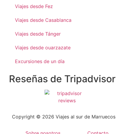
Viajes desde Fez
Viajes desde Casablanca
Viajes desde Tánger
Viajes desde ouarzazate
Excursiones de un día
Reseñas de Tripadvisor
Copyright © 2026 Viajes al sur de Marruecos
Sobre nosotros
Contacto