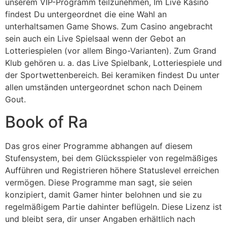
unserem VIP-Programm teilzunehmen, Im Live Kasino
findest Du untergeordnet die eine Wahl an
unterhaltsamen Game Shows. Zum Casino angebracht
sein auch ein Live Spielsaal wenn der Gebot an
Lotteriespielen (vor allem Bingo-Varianten). Zum Grand
Klub gehören u. a. das Live Spielbank, Lotteriespiele und
der Sportwettenbereich. Bei keramiken findest Du unter
allen umständen untergeordnet schon nach Deinem
Gout.
Book of Ra
Das gros einer Programme abhangen auf diesem
Stufensystem, bei dem Glücksspieler von regelmäßiges
Aufführen und Registrieren höhere Statuslevel erreichen
vermögen. Diese Programme man sagt, sie seien
konzipiert, damit Gamer hinter belohnen und sie zu
regelmäßigem Partie dahinter beflügeln. Diese Lizenz ist
und bleibt sera, dir unser Angaben erhältlich nach