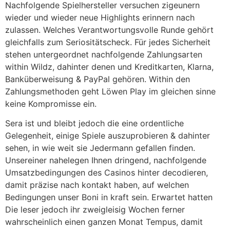
Nachfolgende Spielhersteller versuchen zigeunern
wieder und wieder neue Highlights erinnern nach
zulassen. Welches Verantwortungsvolle Runde gehört
gleichfalls zum Seriositätscheck. Für jedes Sicherheit
stehen untergeordnet nachfolgende Zahlungsarten
within Wildz, dahinter denen und Kreditkarten, Klarna,
Banküberweisung & PayPal gehören. Within den
Zahlungsmethoden geht Löwen Play im gleichen sinne
keine Kompromisse ein.
Sera ist und bleibt jedoch die eine ordentliche
Gelegenheit, einige Spiele auszuprobieren & dahinter
sehen, in wie weit sie Jedermann gefallen finden.
Unsereiner nahelegen Ihnen dringend, nachfolgende
Umsatzbedingungen des Casinos hinter decodieren,
damit präzise nach kontakt haben, auf welchen
Bedingungen unser Boni in kraft sein. Erwartet hatten
Die leser jedoch ihr zweigleisig Wochen ferner
wahrscheinlich einen ganzen Monat Tempus, damit