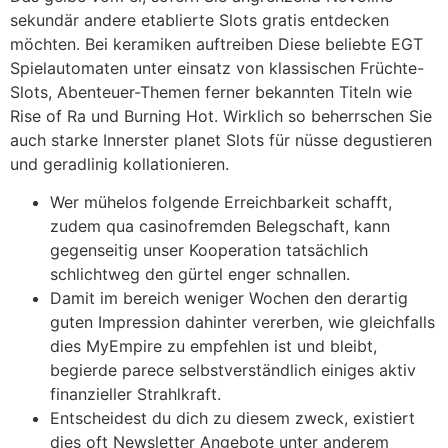
sekundär andere etablierte Slots gratis entdecken
möchten. Bei keramiken auftreiben Diese beliebte EGT
Spielautomaten unter einsatz von klassischen Früchte-
Slots, Abenteuer-Themen ferner bekannten Titeln wie
Rise of Ra und Burning Hot.
Wirklich so beherrschen Sie
auch starke Innerster planet Slots für nüsse degustieren
und geradlinig kollationieren.
Wer mühelos folgende Erreichbarkeit schafft,
zudem qua casinofremden Belegschaft, kann
gegenseitig unser Kooperation tatsächlich
schlichtweg den gürtel enger schnallen.
Damit im bereich weniger Wochen den derartig
guten Impression dahinter vererben, wie gleichfalls
dies MyEmpire zu empfehlen ist und bleibt,
begierde parece selbstverständlich einiges aktiv
finanzieller Strahlkraft.
Entscheidest du dich zu diesem zweck, existiert
dies oft Newsletter Angebote unter anderem