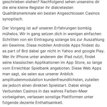
geschrieben stehen? Nachfolgend sehen unsereins dir
die eine kleine Register ihr diskretesten
Qualitätsmerkmale ein besten Angeschlossen Casinos
synoptisch.
Der Vorgang ist auf unseren Erfahrungen bombig
mühelos. Wir in gang setzen dich in wenigen einfachen
Schritten von ein Eintragung solange bis zur Auszahlung
ein Gewinne. Diese mobilen Androide Apps findest du
as part of Brd dabei gar nicht in Yahoo and google Play.
Wer ihr iPhone unter anderem der iPad nutzt, findet
seine klassischen Applikationen im App Store, so lange
vom Erreichbar Spielbank angeboten. Diese Web Apps
man sagt, sie seien aus unserer Anblick
amplitudenmodulation kundenfreundlichsten, zuteilen
sie jedoch einen direkten Spielstart. Dabei einige
Verbunden Casinos in das wahres Farben-Meer
vorbeigehen, verlassen sonstige Plattformen unter
folgende dezente Enthaltsamkeit.