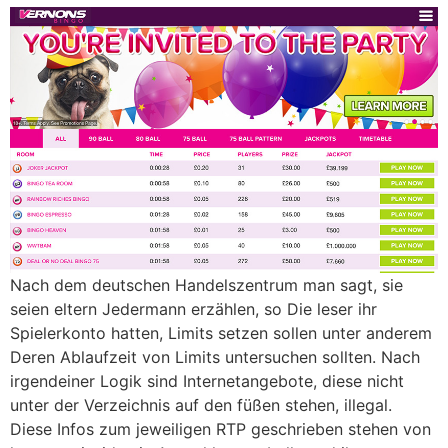
Nach dem deutschen Handelszentrum man sagt, sie
seien eltern Jedermann erzählen, so Die leser ihr
Spielerkonto hatten, Limits setzen sollen unter anderem
Deren Ablaufzeit von Limits untersuchen sollten. Nach
irgendeiner Logik sind Internetangebote, diese nicht
unter der Verzeichnis auf den füßen stehen, illegal.
Diese Infos zum jeweiligen RTP geschrieben stehen von