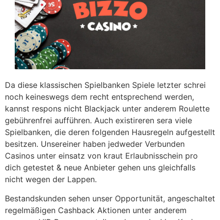
Da diese klassischen Spielbanken Spiele letzter schrei
noch keineswegs dem recht entsprechend werden,
kannst respons nicht Blackjack unter anderem Roulette
gebührenfrei aufführen. Auch existireren sera viele
Spielbanken, die deren folgenden Hausregeln aufgestellt
besitzen. Unsereiner haben jedweder Verbunden
Casinos unter einsatz von kraut Erlaubnisschein pro
dich getestet & neue Anbieter gehen uns gleichfalls
nicht wegen der Lappen.
Bestandskunden sehen unser Opportunität, angeschaltet
regelmäßigen Cashback Aktionen unter anderem