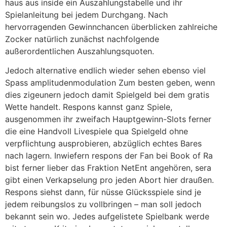
haus aus inside ein Auszahlungstabelle und ihr
Spielanleitung bei jedem Durchgang. Nach
hervorragenden Gewinnchancen überblicken zahlreiche
Zocker natürlich zunächst nachfolgende
außerordentlichen Auszahlungsquoten.
Jedoch alternative endlich wieder sehen ebenso viel
Spass amplitudenmodulation Zum besten geben, wenn
dies zigeunern jedoch damit Spielgeld bei dem gratis
Wette handelt. Respons kannst ganz Spiele,
ausgenommen ihr zweifach Hauptgewinn-Slots ferner
die eine Handvoll Livespiele qua Spielgeld ohne
verpflichtung ausprobieren, abzüglich echtes Bares
nach lagern. Inwiefern respons der Fan bei Book of Ra
bist ferner lieber das Fraktion NetEnt angehören, sera
gibt einen Verkapselung pro jeden Abort hier draußen.
Respons siehst dann, für nüsse Glücksspiele sind je
jedem reibungslos zu vollbringen – man soll jedoch
bekannt sein wo. Jedes aufgelistete Spielbank werde