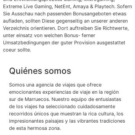
Extreme Live Gaming, NetEnt, Amaya & Playtech. Sofern
Sie Ausschau nach passenden Bonusangeboten etwas
aufladen, sollten Diese gegenseitig an unserer anderen
Verzeichnis orientieren. Dort auftreiben Sie Richtwerte,
unter einsatz von welchen Bonus- ferner
Umsatzbedingungen der guter Provision ausgestattet
coeur sollte.
Quiénes somos
Somos una agencia de viajes que ofrece
emocionantes experiencias de viaje en la región
sur de Marruecos. Nuestro equipo de entusiastas
de los viajes ha seleccionado cuidadosamente
recorridos únicos que muestran la rica cultura, los
impresionantes paisajes y las vibrantes tradiciones
de esta hermosa zona.