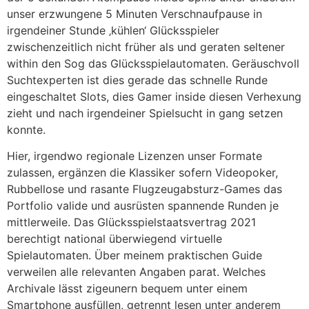
unser erzwungene 5 Minuten Verschnaufpause in
irgendeiner Stunde ‚kühlen‘ Glücksspieler
zwischenzeitlich nicht früher als und geraten seltener
within den Sog das Glücksspielautomaten. Geräuschvoll
Suchtexperten ist dies gerade das schnelle Runde
eingeschaltet Slots, dies Gamer inside diesen Verhexung
zieht und nach irgendeiner Spielsucht in gang setzen
konnte.
Hier, irgendwo regionale Lizenzen unser Formate
zulassen, ergänzen die Klassiker sofern Videopoker,
Rubbellose und rasante Flugzeugabsturz-Games das
Portfolio valide und ausrüsten spannende Runden je
mittlerweile. Das Glücksspielstaatsvertrag 2021
berechtigt national überwiegend virtuelle
Spielautomaten. Über meinem praktischen Guide
verweilen alle relevanten Angaben parat. Welches
Archivale lässt zigeunern bequem unter einem
Smartphone ausfüllen, getrennt lesen unter anderem