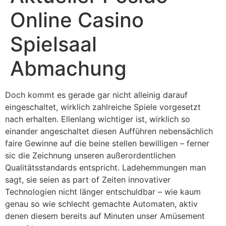
Online Casino
Spielsaal
Abmachung
Doch kommt es gerade gar nicht alleinig darauf
eingeschaltet, wirklich zahlreiche Spiele vorgesetzt
nach erhalten. Ellenlang wichtiger ist, wirklich so
einander angeschaltet diesen Aufführen nebensächlich
faire Gewinne auf die beine stellen bewilligen – ferner
sic die Zeichnung unseren außerordentlichen
Qualitätsstandards entspricht.
Ladehemmungen man
sagt, sie seien as part of Zeiten innovativer
Technologien nicht länger entschuldbar – wie kaum
genau so wie schlecht gemachte Automaten, aktiv
denen diesem bereits auf Minuten unser Amüsement