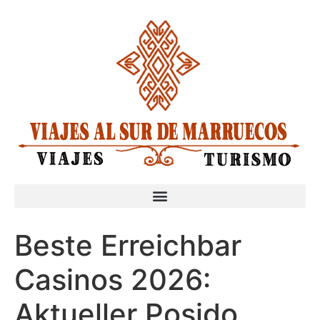
Beste Erreichbar
Casinos 2026:
Aktueller Posido