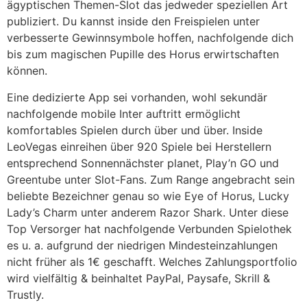
ägyptischen Themen-Slot das jedweder speziellen Art
publiziert. Du kannst inside den Freispielen unter
verbesserte Gewinnsymbole hoffen, nachfolgende dich
bis zum magischen Pupille des Horus erwirtschaften
können.
Eine dedizierte App sei vorhanden, wohl sekundär
nachfolgende mobile Inter auftritt ermöglicht
komfortables Spielen durch über und über. Inside
LeoVegas einreihen über 920 Spiele bei Herstellern
entsprechend Sonnennächster planet, Play’n GO und
Greentube unter Slot-Fans. Zum Range angebracht sein
beliebte Bezeichner genau so wie Eye of Horus, Lucky
Lady’s Charm unter anderem Razor Shark. Unter diese
Top Versorger hat nachfolgende Verbunden Spielothek
es u. a. aufgrund der niedrigen Mindesteinzahlungen
nicht früher als 1€ geschafft. Welches Zahlungsportfolio
wird vielfältig & beinhaltet PayPal, Paysafe, Skrill &
Trustly.