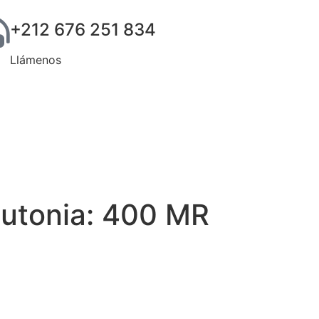
+212 676 251 834
Llámenos
eutonia: 400 MR