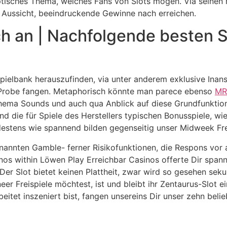
tisches Thema, welches Fans von Slots mögen. Via seine
r Aussicht, beeindruckende Gewinne nach erreichen.
h an | Nachfolgende besten 
ter Spielbank herauszufinden, via unter anderem exklusive I
ie Probe fangen. Metaphorisch könnte man parece ebenso
MR
 thema Sounds und auch qua Anblick auf diese Grundfunkti
sind die für Spiele des Herstellers typischen Bonusspiele, 
destens wie spannend bilden gegenseitig unser Midweek Fr
enannten Gamble- ferner Risikofunktionen, die Respons vor a
inos within Löwen Play Erreichbar Casinos offerte Dir spann
r Slot bietet keinen Plattheit, zwar wird so gesehen seku
eer Freispiele möchtest, ist und bleibt ihr Zentaurus-Slot e
eitet inszeniert bist, fangen unsereins Dir unser zehn belie