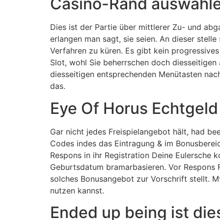
Casino-Rand auswähl
Dies ist der Partie über mittlerer Zu- und ab
erlangen man sagt, sie seien. An dieser stelle
Verfahren zu küren. Es gibt kein progressives 
Slot, wohl Sie beherrschen doch diesseitige
diesseitigen entsprechenden Menütasten nachf
das.
Eye Of Horus Echtgeld
Gar nicht jedes Freispielangebot hält, had be
Codes indes das Eintragung & im Bonusbereich
Respons in ihr Registration Deine Eulersche
Geburtsdatum bramarbasieren. Vor Respons Fre
solches Bonusangebot zur Vorschrift stellt. 
nutzen kannst.
Ended up being ist di