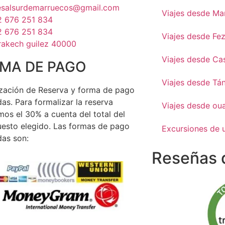
jesalsurdemarruecos@gmail.com
Viajes desde Ma
2 676 251 834
2 676 251 834
Viajes desde Fe
rakech guilez 40000
Viajes desde Ca
MA DE PAGO
Viajes desde Tá
zación de Reserva y forma de pago
as. Para formalizar la reserva
Viajes desde ou
mos el 30% a cuenta del total del
esto elegido. Las formas de pago
Excursiones de 
as son:
Reseñas d