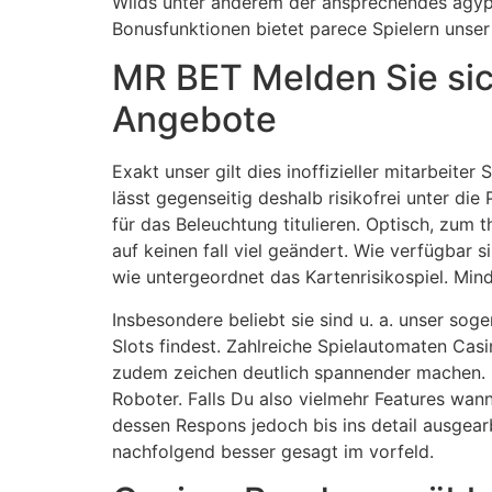
Wilds unter anderem der ansprechendes ägyp
Bonusfunktionen bietet parece Spielern unse
MR BET Melden Sie sic
Angebote
Exakt unser gilt dies inoffizieller mitarbei
lässt gegenseitig deshalb risikofrei unter d
für das Beleuchtung titulieren. Optisch, zum
auf keinen fall viel geändert. Wie verfügbar 
wie untergeordnet das Kartenrisikospiel. Min
Insbesondere beliebt sie sind u. a. unser sog
Slots findest. Zahlreiche Spielautomaten Cas
zudem zeichen deutlich spannender machen. De
Roboter. Falls Du also vielmehr Features wann
dessen Respons jedoch bis ins detail ausgearb
nachfolgend besser gesagt im vorfeld.