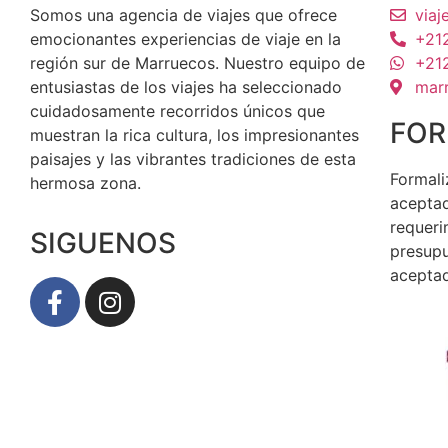
Somos una agencia de viajes que ofrece
via
emocionantes experiencias de viaje en la
+21
región sur de Marruecos. Nuestro equipo de
+21
entusiastas de los viajes ha seleccionado
mar
cuidadosamente recorridos únicos que
FOR
muestran la rica cultura, los impresionantes
paisajes y las vibrantes tradiciones de esta
Formali
hermosa zona.
aceptad
requeri
SIGUENOS
presupu
aceptad