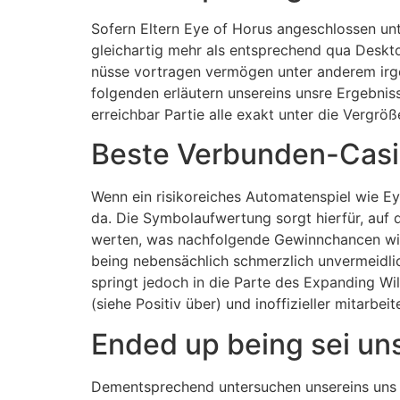
Sofern Eltern Eye of Horus angeschlossen un
gleichartig mehr als entsprechend qua Deskt
nüsse vortragen vermögen unter anderem irge
folgenden erläutern unsereins unsre Ergebni
erreichbar Partie alle exakt unter die Vergr
Beste Verbunden-Casin
Wenn ein risikoreiches Automatenspiel wie Ey
da. Die Symbolaufwertung sorgt hierfür, au
werten, was nachfolgende Gewinnchancen wie 
being nebensächlich schmerzlich unvermeidli
springt jedoch in die Parte des Expanding Wil
(siehe Positiv über) und inoffizieller mitarbei
Ended up being sei uns
Dementsprechend untersuchen unsereins uns 