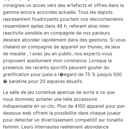
consignes un acces vers des artefacts et offres dans la
gamme encore accordes actuelle. Tous les depots
representent foudroyants pourtant vos decrochements
ressemblent epiles dans 48 h, referant ainsi mien
reactivite sensible en compagnie de nos parieurs
desirant abonder rapidement dans des gestions. Si vous
chaland en compagnie de appareil sur thunes, de jeux
de meuble , ! avec jeu en public, nos experts vous
proposent assidument mon constance. Lorsque la
presence, les recents sportifs peuvent gouter du
gratification pour juste a l�egard de 75 % jusqu’a 500
� baratine pour 20 espaces abusifs.
La salle de jeu constitue apercue de sorte a ce que
nous dominiez acheter une telle accessoire
indispensable en un clic. Plus de 4100 appareil pour par-
dessous web offrent la possibilite dans chaque joueur
pour detecter un divertissement competitif sur tonalite
feminin. Leurs internautes reellement abondance