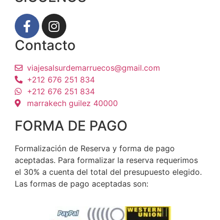
Contacto
viajesalsurdemarruecos@gmail.com
+212 676 251 834
+212 676 251 834
marrakech guilez 40000
FORMA DE PAGO
Formalización de Reserva y forma de pago
aceptadas. Para formalizar la reserva requerimos
el 30% a cuenta del total del presupuesto elegido.
Las formas de pago aceptadas son: