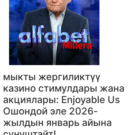
мыкты жергиликтүү
казино стимулдары жана
акциялары: Enjoyable Us
Ошондой эле 2026-
жылдын январь айына
сунуштайт!