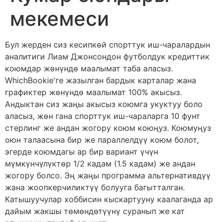
мекемеси
Бул жерден сиз кесипкөй спорттук иш-чаралардын
аналитиги Лиам Джонсондон футболдук кредиттик
коюмдар жөнүндө маалымат таба аласыз.
WhichBookie'ге жазылган бардык карталар жана
графиктер жөнүндө маалымат 100% акысыз.
Андыктан сиз жаңы акысыз коюмга укуктуу боло
аласыз, жөн гана спорттук иш-чараларга 10 фунт
стерлинг же андан жогору коюм коюңуз.
Коюмуңуз
оюн талаасына бир же параллелдүү коюм болот,
эгерде коюмдагы ар бир вариант үчүн
мүмкүнчүлүктөр 1/2 кадам (1.5 кадам) же андан
жогору болсо. Эң жаңы программа альтернативдүү
жана жоопкерчиликтүү болууга багытталган.
Катышуучулар хоббисин кыскартууну каалаганда ар
дайым жакшы төмөндөтүүнү суранып же кат