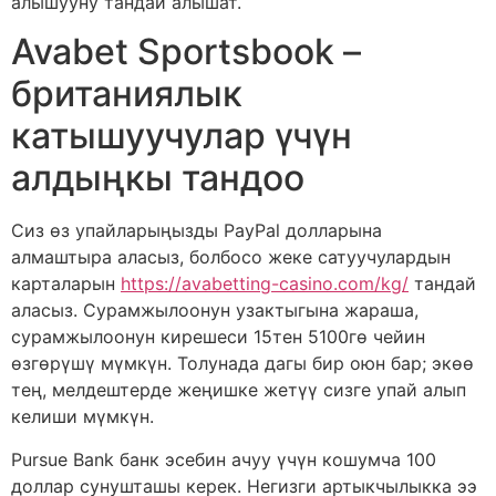
алышууну тандай алышат.
Avabet Sportsbook –
британиялык
катышуучулар үчүн
алдыңкы тандоо
Сиз өз упайларыңызды PayPal долларына
алмаштыра аласыз, болбосо жеке сатуучулардын
карталарын
https://avabetting-casino.com/kg/
тандай
аласыз. Сурамжылоонун узактыгына жараша,
сурамжылоонун кирешеси 15тен 5100гө чейин
өзгөрүшү мүмкүн. Толунада дагы бир оюн бар; экөө
тең, мелдештерде жеңишке жетүү сизге упай алып
келиши мүмкүн.
Pursue Bank банк эсебин ачуу үчүн кошумча 100
доллар сунушташы керек. Негизги артыкчылыкка ээ