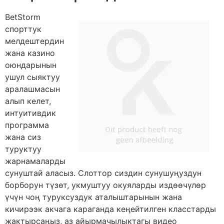
BetStorm
спорттук
мелдештердин
жана казино
оюндарынын
ушул сыяктуу
аралашмасын
алып келет,
интуитивдик
программа
жана сиз
туруктуу
жарнамаларды
сунуштай аласыз. Слоттор сиздин сунушуңуздун
борборун түзөт, укмуштуу окуяларды издөөчүлөр
үчүн чоң туруксуздук аталыштарынын жана
кичирээк акчага караганда кеңейтилген класстарды
жактырсаңыз, аз айырмачылыктагы видео