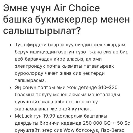
Эмне үчүн Air Choice
башка букмекерлер менен
салыштырылат?
Түз эфирдеги баарлашуу сиздин жеке жардам
берүү ишиңиздин өзөгүн түзөт жана сиз ар бир
веб-баракчадан кире аласыз, ал эми
электрондук почта кызматы татаалыраак
суроолорду чечет жана сиз чектерди
тапшырасыз.
Эң сонун топтом эми жок дегенде $10–$20
баасына толугу менен акысыз монеталарды
сунуштайт жана албетте, көп жолу
жарнамаланат же оңой күтүлөт.
McLuck'тун 19.99 долларлык баштапкы
даярдыгы биринчи кадамда 250 000 GC + 50 Sc
сунуштайт, эгер сиз Wow болсоңуз, Лас-Вегас