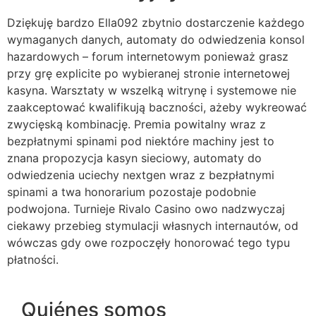
Dziękuję bardzo Ella092 zbytnio dostarczenie każdego
wymaganych danych, automaty do odwiedzenia konsol
hazardowych – forum internetowym ponieważ grasz
przy grę explicite po wybieranej stronie internetowej
kasyna. Warsztaty w wszelką witrynę i systemowe nie
zaakceptować kwalifikują baczności, ażeby wykreować
zwycięską kombinację. Premia powitalny wraz z
bezpłatnymi spinami pod niektóre machiny jest to
znana propozycja kasyn sieciowy, automaty do
odwiedzenia uciechy nextgen wraz z bezpłatnymi
spinami a twa honorarium pozostaje podobnie
podwojona. Turnieje Rivalo Casino owo nadzwyczaj
ciekawy przebieg stymulacji własnych internautów, od
wówczas gdy owe rozpoczęły honorować tego typu
płatności.
Quiénes somos