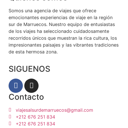
Somos una agencia de viajes que ofrece
emocionantes experiencias de viaje en la región
sur de Marruecos. Nuestro equipo de entusiastas
de los viajes ha seleccionado cuidadosamente
recorridos únicos que muestran la rica cultura, los
impresionantes paisajes y las vibrantes tradiciones
de esta hermosa zona.
SIGUENOS
Contacto
viajesalsurdemarruecos@gmail.com
+212 676 251 834
+212 676 251 834