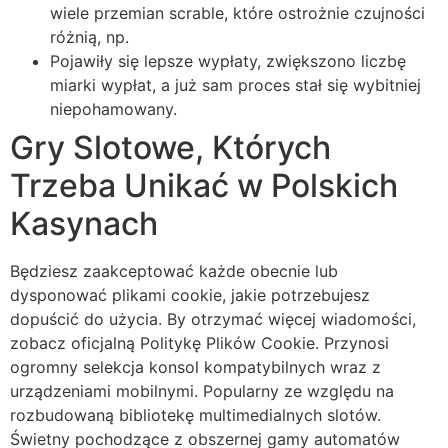
wiele przemian scrable, które ostrożnie czujności
różnią, np.
Pojawiły się lepsze wypłaty, zwiększono liczbę
miarki wypłat, a już sam proces stał się wybitniej
niepohamowany.
Gry Slotowe, Których
Trzeba Unikać w Polskich
Kasynach
Będziesz zaakceptować każde obecnie lub
dysponować plikami cookie, jakie potrzebujesz
dopuścić do użycia. By otrzymać więcej wiadomości,
zobacz oficjalną Politykę Plików Cookie. Przynosi
ogromny selekcja konsol kompatybilnych wraz z
urządzeniami mobilnymi. Popularny ze względu na
rozbudowaną bibliotekę multimedialnych slotów.
Świetny pochodzące z obszernej gamy automatów