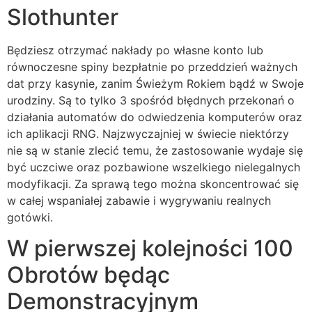
Slothunter
Będziesz otrzymać nakłady po własne konto lub
równoczesne spiny bezpłatnie po przeddzień ważnych
dat przy kasynie, zanim Świeżym Rokiem bądź w Swoje
urodziny. Są to tylko 3 spośród błędnych przekonań o
działania automatów do odwiedzenia komputerów oraz
ich aplikacji RNG. Najzwyczajniej w świecie niektórzy
nie są w stanie zlecić temu, że zastosowanie wydaje się
być uczciwe oraz pozbawione wszelkiego nielegalnych
modyfikacji. Za sprawą tego można skoncentrować się
w całej wspaniałej zabawie i wygrywaniu realnych
gotówki.
W pierwszej kolejności 100
Obrotów będąc
Demonstracyjnym