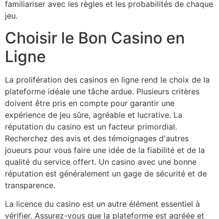
familiariser avec les règles et les probabilités de chaque
jeu.
Choisir le Bon Casino en
Ligne
La prolifération des casinos en ligne rend le choix de la
plateforme idéale une tâche ardue. Plusieurs critères
doivent être pris en compte pour garantir une
expérience de jeu sûre, agréable et lucrative. La
réputation du casino est un facteur primordial.
Recherchez des avis et des témoignages d'autres
joueurs pour vous faire une idée de la fiabilité et de la
qualité du service offert. Un casino avec une bonne
réputation est généralement un gage de sécurité et de
transparence.
La licence du casino est un autre élément essentiel à
vérifier. Assurez-vous que la plateforme est agréée et