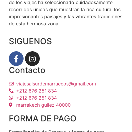
de los viajes ha seleccionado cuidadosamente
recorridos únicos que muestran la rica cultura, los
impresionantes paisajes y las vibrantes tradiciones
de esta hermosa zona.
SIGUENOS
Contacto
viajesalsurdemarruecos@gmail.com
+212 676 251 834
+212 676 251 834
marrakech guilez 40000
FORMA DE PAGO