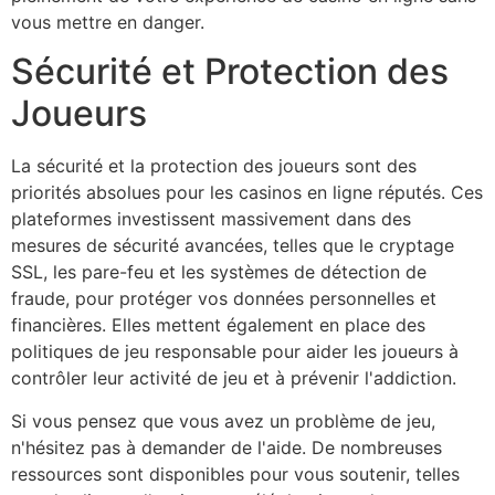
vous mettre en danger.
Sécurité et Protection des
Joueurs
La sécurité et la protection des joueurs sont des
priorités absolues pour les casinos en ligne réputés. Ces
plateformes investissent massivement dans des
mesures de sécurité avancées, telles que le cryptage
SSL, les pare-feu et les systèmes de détection de
fraude, pour protéger vos données personnelles et
financières. Elles mettent également en place des
politiques de jeu responsable pour aider les joueurs à
contrôler leur activité de jeu et à prévenir l'addiction.
Si vous pensez que vous avez un problème de jeu,
n'hésitez pas à demander de l'aide. De nombreuses
ressources sont disponibles pour vous soutenir, telles