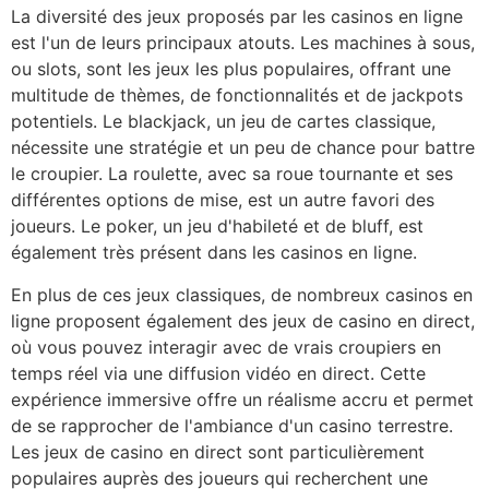
La diversité des jeux proposés par les casinos en ligne
est l'un de leurs principaux atouts. Les machines à sous,
ou slots, sont les jeux les plus populaires, offrant une
multitude de thèmes, de fonctionnalités et de jackpots
potentiels. Le blackjack, un jeu de cartes classique,
nécessite une stratégie et un peu de chance pour battre
le croupier. La roulette, avec sa roue tournante et ses
différentes options de mise, est un autre favori des
joueurs. Le poker, un jeu d'habileté et de bluff, est
également très présent dans les casinos en ligne.
En plus de ces jeux classiques, de nombreux casinos en
ligne proposent également des jeux de casino en direct,
où vous pouvez interagir avec de vrais croupiers en
temps réel via une diffusion vidéo en direct. Cette
expérience immersive offre un réalisme accru et permet
de se rapprocher de l'ambiance d'un casino terrestre.
Les jeux de casino en direct sont particulièrement
populaires auprès des joueurs qui recherchent une