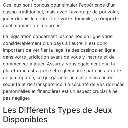
Ces jeux sont conçus pour simuler l'expérience d'un
casino traditionnel, mais avec l'avantage de pouvoir y
jouer depuis le confort de votre domicile, à n'importe
quel moment de la journée.
La législation concernant les casinos en ligne varie
considérablement d'un pays à l'autre. Il est donc
important de vérifier la légalité des casinos en ligne
dans votre juridiction avant de vous y inscrire et de
commencer à jouer. Assurez-vous également que la
plateforme est agréée et réglementée par une autorité
de jeu réputée, ce qui garantit un certain niveau de
sécurité et de transparence. La sécurité de vos données
personnelles et financières est un aspect crucial à ne
pas négliger.
Les Différents Types de Jeux
Disponibles