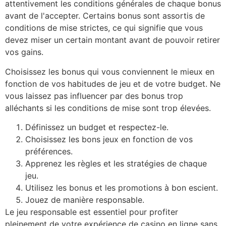
attentivement les conditions générales de chaque bonus
avant de l'accepter. Certains bonus sont assortis de
conditions de mise strictes, ce qui signifie que vous
devez miser un certain montant avant de pouvoir retirer
vos gains.
Choisissez les bonus qui vous conviennent le mieux en
fonction de vos habitudes de jeu et de votre budget. Ne
vous laissez pas influencer par des bonus trop
alléchants si les conditions de mise sont trop élevées.
Définissez un budget et respectez-le.
Choisissez les bons jeux en fonction de vos
préférences.
Apprenez les règles et les stratégies de chaque
jeu.
Utilisez les bonus et les promotions à bon escient.
Jouez de manière responsable.
Le jeu responsable est essentiel pour profiter
pleinement de votre expérience de casino en ligne sans