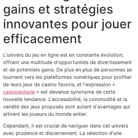
gains et stratégies
innovantes pour jouer
efficacement
L'univers du jeu en ligne est en constante évolution,
offrant une multitude d'opportunités de divertissement
et de potentiels gains. De plus en plus de personnes se
tournent vers les plateformes numériques pour profiter
de leurs jeux de casino favoris, et l'expression «
casinoenligne
» est devenue synonyme de cette
nouvelle tendance. L'accessibilité, la commodité et la
variété des jeux proposés sont autant d'avantages qui
attirent les joueurs du monde entier.
Cependant, il est crucial de naviguer dans cet univers
avec prudence et discernement. La sélection d'une