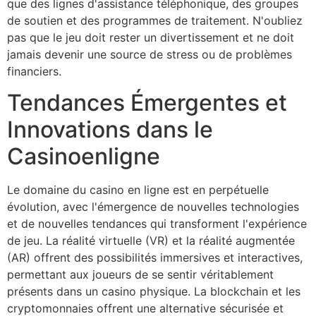
que des lignes d'assistance téléphonique, des groupes
de soutien et des programmes de traitement. N'oubliez
pas que le jeu doit rester un divertissement et ne doit
jamais devenir une source de stress ou de problèmes
financiers.
Tendances Émergentes et
Innovations dans le
Casinoenligne
Le domaine du casino en ligne est en perpétuelle
évolution, avec l'émergence de nouvelles technologies
et de nouvelles tendances qui transforment l'expérience
de jeu. La réalité virtuelle (VR) et la réalité augmentée
(AR) offrent des possibilités immersives et interactives,
permettant aux joueurs de se sentir véritablement
présents dans un casino physique. La blockchain et les
cryptomonnaies offrent une alternative sécurisée et