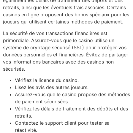
également les délais de traitement des dépôts et des
retraits, ainsi que les éventuels frais associés. Certains
casinos en ligne proposent des bonus spéciaux pour les
joueurs qui utilisent certaines méthodes de paiement.
La sécurité de vos transactions financières est
primordiale. Assurez-vous que le casino utilise un
système de cryptage sécurisé (SSL) pour protéger vos
données personnelles et financières. Évitez de partager
vos informations bancaires avec des casinos non
sécurisés.
Vérifiez la licence du casino.
Lisez les avis des autres joueurs.
Assurez-vous que le casino propose des méthodes
de paiement sécurisées.
Vérifiez les délais de traitement des dépôts et des
retraits.
Contactez le support client pour tester sa
réactivité.