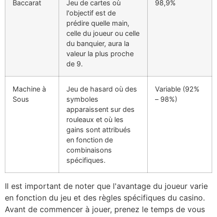
Baccarat
Jeu de cartes où
98,9%
l'objectif est de
prédire quelle main,
celle du joueur ou celle
du banquier, aura la
valeur la plus proche
de 9.
Machine à
Jeu de hasard où des
Variable (92%
Sous
symboles
– 98%)
apparaissent sur des
rouleaux et où les
gains sont attribués
en fonction de
combinaisons
spécifiques.
Il est important de noter que l'avantage du joueur varie
en fonction du jeu et des règles spécifiques du casino.
Avant de commencer à jouer, prenez le temps de vous