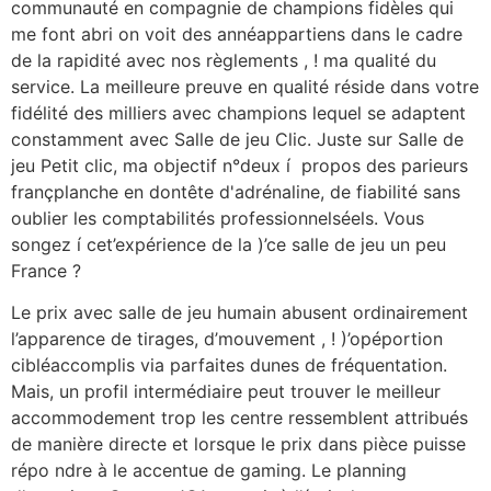
communauté en compagnie de champions fidèles qui
me font abri on voit des annéappartiens dans le cadre
de la rapidité avec nos règlements , ! ma qualité du
service. La meilleure preuve en qualité réside dans votre
fidélité des milliers avec champions lequel se adaptent
constamment avec Salle de jeu Clic. Juste sur Salle de
jeu Petit clic, ma objectif n°deux í propos des parieurs
françplanche en dontête d'adrénaline, de fiabilité sans
oublier les comptabilités professionnelséels. Vous
songez í cet’expérience de la )’ce salle de jeu un peu
France ?
Le prix avec salle de jeu humain abusent ordinairement
l’apparence de tirages, d’mouvement , ! )’opéportion
cibléaccomplis via parfaites dunes de fréquentation.
Mais, un profil intermédiaire peut trouver le meilleur
accommodement trop les centre ressemblent attribués
de manière directe et lorsque le prix dans pièce puisse
répo ndre à le accentue de gaming. Le planning