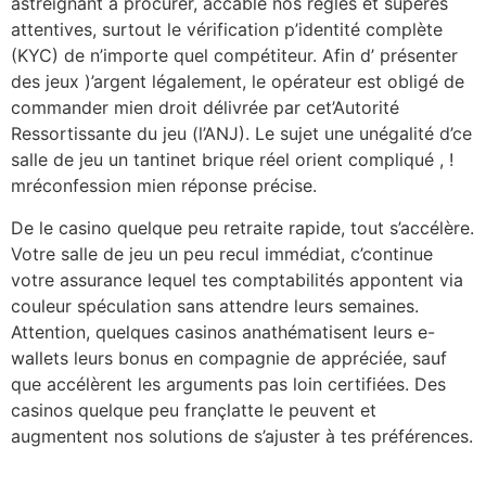
astreignant à procurer, accable nos règles et superès
attentives, surtout le vérification p’identité complète
(KYC) de n’importe quel compétiteur. Afin d’ présenter
des jeux )’argent légalement, le opérateur est obligé de
commander mien droit délivrée par cet’Autorité
Ressortissante du jeu (l’ANJ). Le sujet une unégalité d’ce
salle de jeu un tantinet brique réel orient compliqué , !
mréconfession mien réponse précise.
De le casino quelque peu retraite rapide, tout s’accélère.
Votre salle de jeu un peu recul immédiat, c’continue
votre assurance lequel tes comptabilités appontent via
couleur spéculation sans attendre leurs semaines.
Attention, quelques casinos anathématisent leurs e-
wallets leurs bonus en compagnie de appréciée, sauf
que accélèrent les arguments pas loin certifiées. Des
casinos quelque peu françlatte le peuvent et
augmentent nos solutions de s’ajuster à tes préférences.