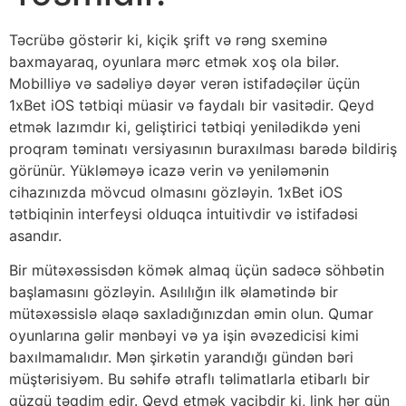
Təcrübə göstərir ki, kiçik şrift və rəng sxeminə
baxmayaraq, oyunlara mərc etmək xoş ola bilər.
Mobilliyə və sadəliyə dəyər verən istifadəçilər üçün
1xBet iOS tətbiqi müasir və faydalı bir vasitədir. Qeyd
etmək lazımdır ki, geliştirici tətbiqi yenilədikdə yeni
proqram təminatı versiyasının buraxılması barədə bildiriş
görünür. Yükləməyə icazə verin və yeniləmənin
cihazınızda mövcud olmasını gözləyin.
1xBet iOS
tətbiqinin interfeysi olduqca intuitivdir və istifadəsi
asandır.
Bir mütəxəssisdən kömək almaq üçün sadəcə söhbətin
başlamasını gözləyin. Asılılığın ilk əlamətində bir
mütəxəssislə əlaqə saxladığınızdan əmin olun. Qumar
oyunlarına gəlir mənbəyi və ya işin əvəzedicisi kimi
baxılmamalıdır. Mən şirkətin yarandığı gündən bəri
müştərisiyəm. Bu səhifə ətraflı təlimatlarla etibarlı bir
güzgü təqdim edir. Qeyd etmək vacibdir ki, link hər gün