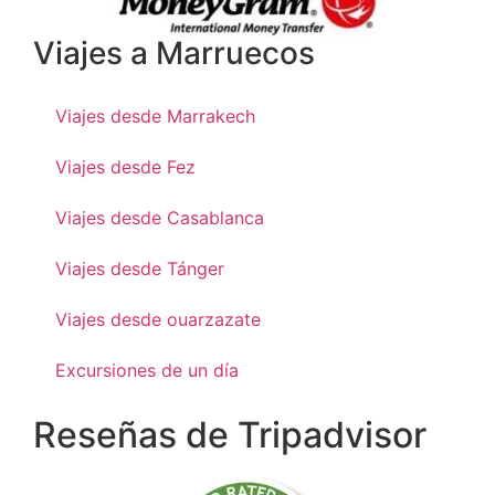
Viajes a Marruecos
Viajes desde Marrakech
Viajes desde Fez
Viajes desde Casablanca
Viajes desde Tánger
Viajes desde ouarzazate
Excursiones de un día
Reseñas de Tripadvisor