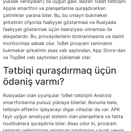
yüksək versiyaları] ilə uyğun gəlir. Bəzən 1xBet tətbiqini
Apple smartfon və planşetlərinə quraşdırarkən
çətinliklər yarana bilər. Bu, bu onlayn bukmeker
şirkətinin ofşorda fəaliyyət göstərməsi və Rusiyada
fəaliyyət göstərmək üçün lisenziyası olmaması ilə
əlaqədardır. Bu, provayderlərin bloklanmasına və daimi
monitorinqə səbəb olur. 1xBet proqram təminatını
bukmeker şirkətinin əsas veb saytından, App Store-dan
və TopBet veb saytından yükləmək olar.
Tətbiqi quraşdırmaq üçün
ödəniş varmı?
Rusiyadan olan oyunçular 1xBet tətbiqini Android
smartfonlarına pulsuz yükləyə bilərlər. Bununla belə,
tətbiqin effektiv işləyəcəyi digər cihazlar da var. APK
faylı uyğun əməliyyat sistemi olan planşetlərə və hətta
noutbuklara quraşdırıla bilər. Əsas odur ki, proqram
təminatı geliştiricinin minimum tələblərinə cavab versin.