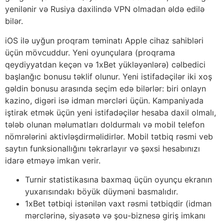
yenilənir və Rusiya daxilində VPN olmadan əldə edilə
bilər.
iOS ilə uyğun proqram təminatı Apple cihaz sahibləri
üçün mövcuddur. Yeni oyunçulara (proqrama
qeydiyyatdan keçən və 1xBet yükləyənlərə) cəlbedici
başlanğıc bonusu təklif olunur. Yeni istifadəçilər iki xoş
gəldin bonusu arasında seçim edə bilərlər: biri onlayn
kazino, digəri isə idman mərcləri üçün. Kampaniyada
iştirak etmək üçün yeni istifadəçilər hesaba daxil olmalı,
tələb olunan məlumatları doldurmalı və mobil telefon
nömrələrini aktivləşdirməlidirlər. Mobil tətbiq rəsmi veb
saytın funksionallığını təkrarlayır və şəxsi hesabınızı
idarə etməyə imkan verir.
Turnir statistikasına baxmaq üçün oyunçu ekranın
yuxarısındakı böyük düyməni basmalıdır.
1xBet tətbiqi istənilən vaxt rəsmi tətbiqdir (idman
mərclərinə, siyasətə və şou-biznesə giriş imkanı