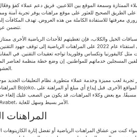
لاء الممتازة وسمعة الموقع بين اللاعبين. فريق دعم عملاء كفؤ وفعّ
على الطريق الصحيح للعثور على موقع مراهنات يوفر تجربة آمنة وم
 معرفتها للاستفادة الكاملة من هذه العروض. تهدف المكافآت إلى تح
تتضمن عروضًا واضحة وممكنة تتناسب مع أسلوبك في المراهنة.
قات الخيل والكلاب، فإن تغطيتهم للأحداث الرياضية الأخرى ممتازة،
شامل لألعاب الكازينو. وقد أدى رفض كاليفورنيا في استفتاء عام 2022 على المراهنا
ت مثل كاليفورنيا وتكساس وفلوريدا تواجه تعقيدات التقنين. في المقا
فين المسجلين خدماتهم للمواطنين. إن وضع خطة منظمة لعناصر المرا
العشوائية ويضمن أن تظل المراهنة مصدرًا للتسلية لا للقلق.
 تجربة لعب مميزة وخدمة عملاء متطورة. نظام التعليقات الجديد موح
المراهنات المرتبطين بـ Bojoko، مما يسهل مقار
نهائيًا؛ لكن مع Avabet، الأمر بسيط وسهل للغاية.
المراهنات ال
اء كنت من عشاق المراهنات الرياضية أو تفضل إثارة الكازينوهات الإلكترونية، فإن Avabet تقدم لك ما ين