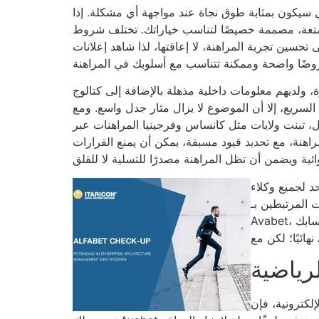
ال سيكون بمثابة طوق نجاة عند مواجهة أي مشكلة. إذا
متعة، مصممة خصيصًا لتناسب خياراتك. تختلف شروط
سين تجربة المراهنة، لا إعاقتها، لذا شاهد إعلانات
 ولديهم معلومات داخلية مذهلة بالإضافة إلى كتالوج
ت الرياضية إلى توقف جهود التقنين السريع، إلا أن الموضوع لا يزال مثار جدل واسع. ومع
بل، تبنت ولايات مثل كانساس وفرجينيا المراهنات عبر
هنة، مع تحديد قيود مسبقة، يمكن أن يمنع القرارات
د لجميع وكلاء
نة موقع المراهنات الخاص به مع المواقع الأخرى. قبل إيداع أي مبلغ أو المراهنة على
Avabet، ستحتاج إلى تفعيل حسابك، وهو أمر أنصحك بتجنبه مسبقًا. مع بعض وكلاء المراهنات، قد يكون من الصعب عليك إلغاء حسابك
رياضية
اسبك. بمجرد التسجيل،