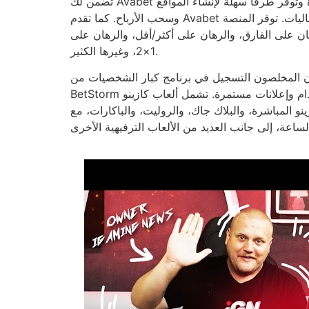
تضمن لك Avabet في المملكة المتحدة تجربة مراهنة آمنة وعادلة للمستخدمين الجدد والخبراء على حد سواء. تدعم المنصة لغات متعددة وتوفر طرقًا سهلة لإنشاء المواقع
وسحب الأرباح. كما تقدم Avabet خدمات مراهنات رياضية متكاملة عبر الإنترنت، مما يتيح للمحترفين المشاركة في مجموعة واسعة من الأحداث والفعاليات. توفر المنصة
هان على الفارق، والرهان على أكثر/أقل، والرهان على
1×2، وغيرها الكثير.
رنامج كبار الشخصيات من Avabet، والذي يوفر حوافز حصرية، وقيود سحب أعلى، وخدمة عملاء مخصصة. يقدم
BetStorm مزيجًا مشابهًا من المراهنات الرياضية وألعاب الكازينو عبر الإنترنت، مع واجهة سهلة الاستخدام وإعلانات مستمرة. تشمل ألعاب كازينو AvaBet جميع أنواع ألعاب
ينو المباشرة، والبلاك جاك، والروليت، والباكارات، مع