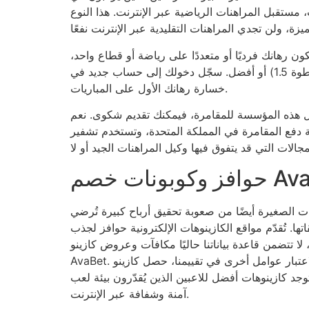
ب، مستقبل المراهنات الرياضية عبر الإنترنت. هذا النوع
كثر على كرة القدم. يمكن أن يكون رهانك فرديًا أو متعددًا على رياضة أو قطاع واحد،
بشرط أن تكون احتمالات رهانك 1/2 (الخطوة 1.5) أو أفضل. سجّل دخولك إلى حساب جديد في Avabet وستحصل على رهان مجاني بقيمة 10 جنيهات إسترلينية في حال
خسارة رهانك الأول على المباريات.
ذه المؤسسة للمقامرة، فيمكنك تقديم شكوى. نعم، Avabet
لمتحدة، وتستخدم تشفير SSL للحماية. أعجبتني عملية التحقق الجديدة في Avabet، والتي تستغرق أقل من ساعة في كل
ات خصم AvaBet
زينوهات الصغيرة أيضًا من صعوبة تحقيق أرباح كبيرة تُرضي
تها. تُقدّم مواقع الكازينوهات الإلكترونية حوافز لجذب
ا تتضمن قاعدة بياناتنا حاليًا مكافآت وعروض كازينو
AvaBet. بشكل عام، وبعد الأخذ بعين الاعتبار عوامل أخرى في تقييمنا، حصل كازينو AvaBet على تقييم 7.4، وهو ما يُصنّف ضمن فئة
وجد كازينوهات أفضل للاعبين الذين يُقدّرون بيئة لعب
آمنة وشفافة عبر الإنترنت.