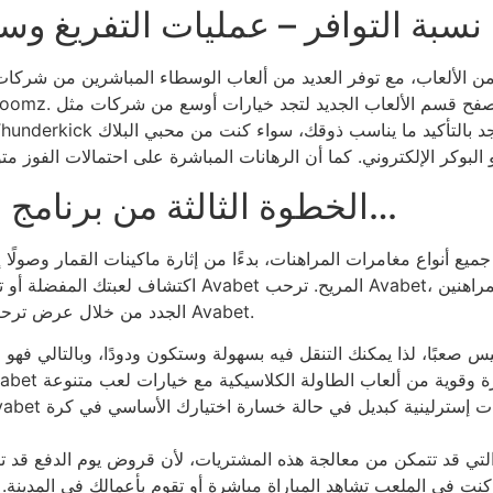
سبة التوافر – عمليات التفريغ و
الخطوة الثالثة من برنامج "لا إيمان" وضعتها قبل شهر…
أنواع مغامرات المراهنات، بدءًا من إثارة ماكينات القمار وصولًا إلى 
اكتشاف لعبتك المفضلة أو تعلم ألعاب جديدة أمرًا في غاية
الجدد من خلال عرض ترحيبي مميز – وهو أسلوب رائع لجذب اللاعبين الجدد إلى Avabet.
لتي قد تتمكن من معالجة هذه المشتريات، لأن قروض يوم الدفع قد ت
كنت في الملعب تشاهد المباراة مباشرة أو تقوم بأعمالك في المدينة. لذ