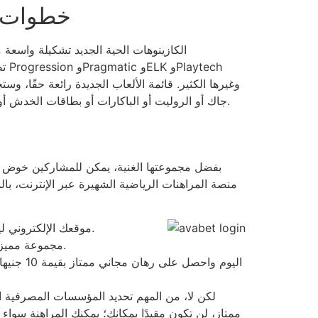
خطوات ن
جاك أو الروليت أو الباكارات أو بطاقات الخدش أو البوكر الإلكتروني. كما أن الرهانات المباشرة على احتمالات الفوز متوفرة، تمامًا مثل الرهانات المسبقة، وهذا أمر رائع حقًا.
بفضل مجموعتها الغنية، يمكن للمشاركين خوض جميع 
موقعك الإلكتروني ليس صعبًا، لذا يمكنك التنقل فيه بسهولة وستكون ودودًا، وبالتالي فهو خيار رائع لكل من المراهنين الجدد وذوي الخبرة.
بعيدًا عن لعبة البلاك جاك والروليت، ستقدم Avabet مجموعة مميزة وقوية من ألعاب الطاولة الكلاسيكية مع خيارات لعب متنوعة.
لكن لا، من المهم تحديد المؤسسات المصرفية ا
ممتاز، لن تكون مقيدًا بمكانك؛ يمكنك المراهنة سواء 