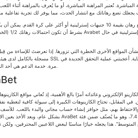
المباشرة. تُعتبر المراهنة المباشرة، أو ما يُعرف بالمراهنة أثناء اللع
للحصول على أحدث رهان مجاني، ما عليك سوى وضع رهان بقيمة 10 جنيهات إسترلينية أو أ
شأن المواقع الأخرى الخطرة التي تزورها. إذا تعرضتَ للإساءة من قِبل ه
مسجلة بالكامل لدى هيئة دفع المقامرة في المملكة ا
مرة. خدمة الدعم هي أحد المجالات التي قد يتفوق فيها وكيل المراهنات الجيد أو لا.
حوافز وكوبون
د الكازينو الإلكتروني وعائداته أمرًا بالغ الأهمية، إذ تُعاني مواقع الكا
ن. في المقابل، تحتاج الكازينوهات الكبيرة إلى سيولة كافية لتغطية نفقا
والاحتفاظ بهم، مثل حوافز إنشاء حساب مجاني والبدء باللعب. للأسف، ل
لمتوسط". هذا يجعله خيارًا مناسبًا لبعض اللاعبين المحترفين، ولكن ت