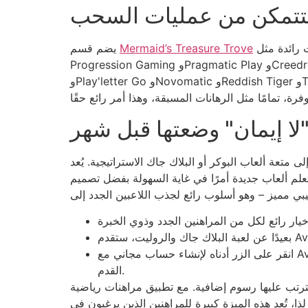
ستتمكن من عمليات السحب
الكازينوهات الحية الجديد تشكيلة واسعة من الألعاب، مع توفر العديد من ألعاب الوسطاء المباشرين من شركات رائدة مثل
Mermaid’s Treasure Trove
يضم قسم
Progression Gaming وPragmatic Play وCreedroomz. تصفح قسم الألعاب الجديد لتجد خيارات أوسع من شركات مثل Progression وPragmatic وELK وPlaytech
وPlay'letter Go وNovomatic وReddish Tiger وThunderkick وغيرها الكثير. قائمة الألعاب الجديدة رائعة حقًا، وستجد بالتأكيد ما يناسب ذوقك، سواء كنت من محبي البلاك
متعة ألعاب البوكر أو البلاك جاك الاستراتيجية. يُعد
 السهولة بفضل تصميم Avabet المريح. ترحب Avabet، منصة المراهنات الرياضية الشهيرة عبر الإنترنت، بالمراهنين
انقر على الزر أدناه لإنشاء حساب مجاني مع Avabet اليوم واحصل على رهان مجاني ممتاز بقيمة 10 جنيهات إسترلينية كبديل في حالة خسارة اختيارك الأساسي في كرة
القدم.
ترتب عليها رسوم إضافية. مع تطبيق مراهنات رياضية
ا، تُعد هذه الميزة كبيرة للمراهنين الذين يرغبون في