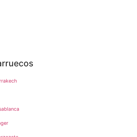
arruecos
rrakech
z
sablanca
nger
arzazate