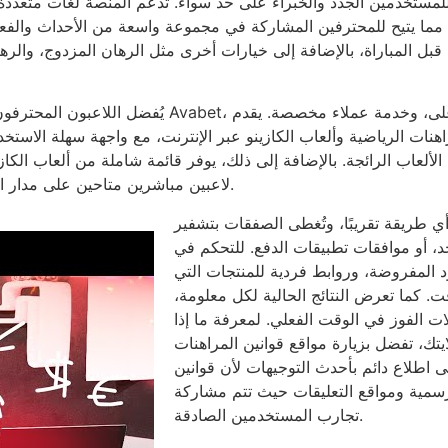
ة قبل المباراة، بالإضافة إلى خيارات أخرى مثل الرهان المزدوج، والر
يُفضل اللاعبون المحترفون المخلصون التسجيل في ب
الألعاب الرائجة. بالإضافة إلى ذلك، يوفر قائمة شاملة من ألعاب الكاز
لاعبين مباشرين متاحين على مدار الساعة، إلى جانب العديد من الألعاب الترفيهية الأخرى.
قة تقريبًا، وتُغطى الصفقات بتشفير SSL كامل ومستويات أمان إضافية مثل
حد، أو موافقات تطبيقات الدفع. للتحكم في
د المفروضة، وروابط فردية للمنتجات التي
. كما تعرض النتائج الحالية لكل معلومة،
لات الفوز في الوقت الفعلي. لمعرفة ما إذا
ايتك، تفضل بزيارة مواقع قوانين المراهنات
لى اطلاع دائم بأحدث التوجيهات لأن قوانين
الرسمية ومواقع التعليقات حيث تتم مشاركة
تجارب المستخدمين الصادقة.