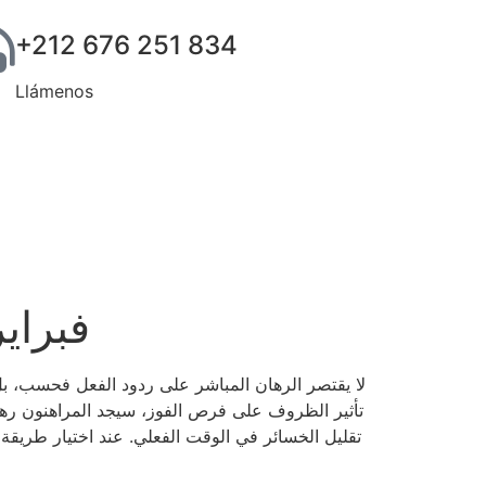
+212 676 251 834
Llámenos
ملاحظة من Avabet فبراير 2025 » أي وك
لا يقتصر الرهان المباشر على ردود الفعل فحسب، بل ي
تأثير الظروف على فرص الفوز، سيجد المراهنون رهانات
تقليل الخسائر في الوقت الفعلي. عند اختيار طريق