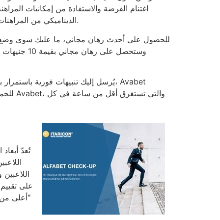
اغتنام الفرصة والاستفادة من إمكانيات المراهنة 
الديناميكي من المراهنات يجعلك تضع رهاناتك مع انتشار الحدث، مما يوفر لك تجربة تفاعلية مميزة، ولن تجدي المراهنات التقليدية عبر الإنترنت نفعًا.
يُرسل إليك تنبيهات فورية باستمرار ب
تُعدّ أبعا
اللاعبي
اللاعبين 
"أعلى من ا